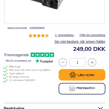
Gå
til
starten
af
billedgalleriet
Varenummer
100050950
Bedømmelse:
2
Anmeldelser
Tilføj din anmeldelse
90%
Giv mig besked, når prisen falder
249,00 DKK
Fremragende
99,015 anmeldelser på
Billig fragt
Alle priser inkl. told, moms og afgifter
Ingen gebyrer
LÆG I KURV
60 dages returret
12 måneders GARANTI
PRICEMATCH
Beskrivelse