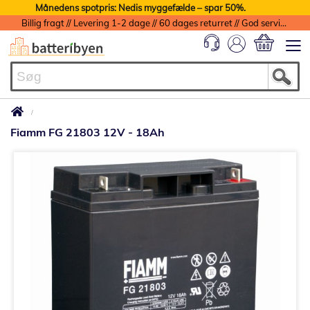
Månedens spotpris: Nedis myggefælde – spar 50%.
Billig fragt // Levering 1-2 dage // 60 dages returret // God service med garanti
Min indkøbs
Fiamm FG 21803 12V - 18Ah
Gå
til
slutningen
af
billedgalleriet