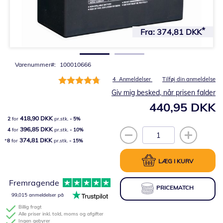
Gå
til
Fra:
374,81 DKK
starten
af
billedgalleriet
Varenummer
100010666
Bedømmelse:
4
Anmeldelser
Tilføj din anmeldelse
95%
Giv mig besked, når prisen falder
440,95 DKK
418,90 DKK
2
for
pr.stk.
-
5
%
396,85 DKK
4
for
pr.stk.
-
10
%
374,81 DKK
8
for
pr.stk.
-
15
%
LÆG I KURV
Fremragende
PRICEMATCH
99,015 anmeldelser på
Billig fragt
Alle priser inkl. told, moms og afgifter
Ingen gebyrer