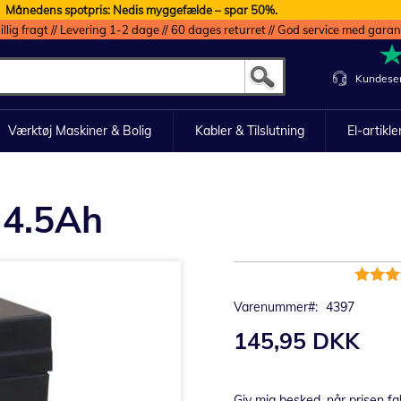
Månedens spotpris: Nedis myggefælde – spar 50%.
illig fragt // Levering 1-2 dage // 60 dages returret // God service med garan
Kundeser
Værktøj Maskiner & Bolig
Kabler & Tilslutning
El-artikle
 4.5Ah
Bedømm
97%
Varenummer
4397
145,95 DKK
Giv mig besked, når prisen fa