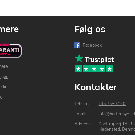
mere
Følg os
Facebook
mere
inger
Kontakter
ærker
der
+45 75897200
info@batteribyen.d
Spettrupvej 1A-B,
Hedensted, Denma