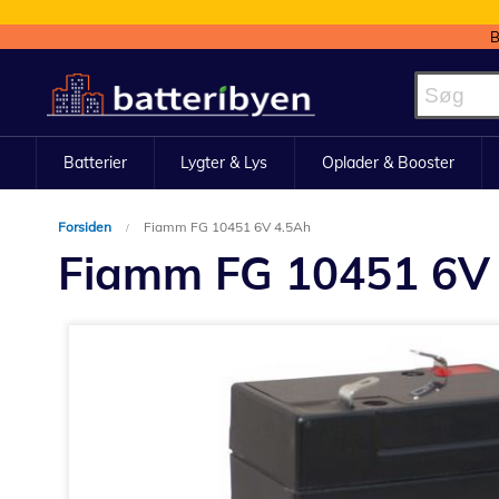
B
Skip
to
Content
Batterier
Lygter & Lys
Oplader & Booster
Forsiden
Fiamm FG 10451 6V 4.5Ah
Fiamm FG 10451 6V
Gå
til
slutningen
af
billedgalleriet