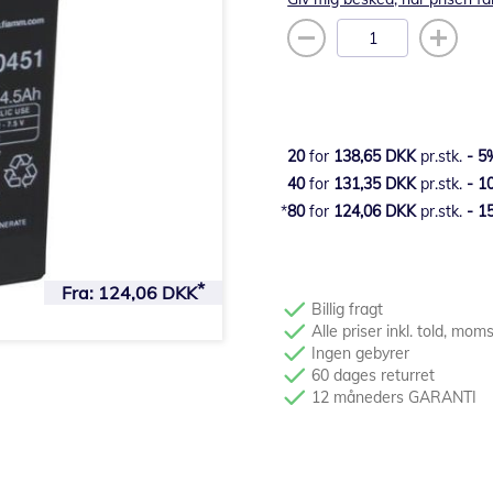
20
for
138,65 DKK
pr.stk.
-
5
40
for
131,35 DKK
pr.stk.
-
1
80
for
124,06 DKK
pr.stk.
-
1
Fra:
124,06 DKK
Billig fragt
Alle priser inkl. told, mom
Ingen gebyrer
60 dages returret
12 måneders GARANTI