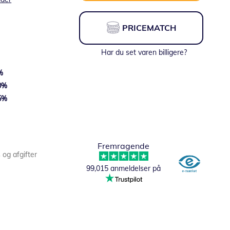
PRICEMATCH
Har du set varen billigere?
%
0
%
5
%
Fra:
124,06 DKK
Fremragende
s og afgifter
99,015 anmeldelser på