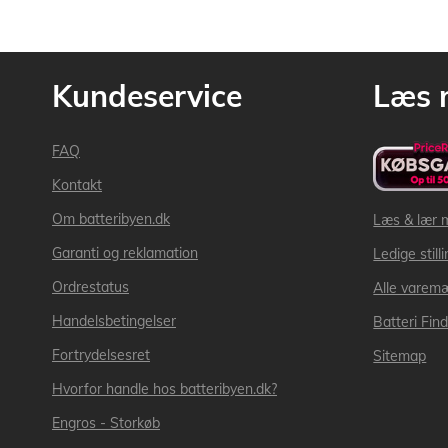
Kundeservice
Læs 
FAQ
Kontakt
Om batteribyen.dk
Læs & lær 
Garanti og reklamation
Ledige still
Ordrestatus
Alle varem
Handelsbetingelser
Batteri Fin
Fortrydelsesret
Sitemap
Hvorfor handle hos batteribyen.dk?
Engros - Storkøb