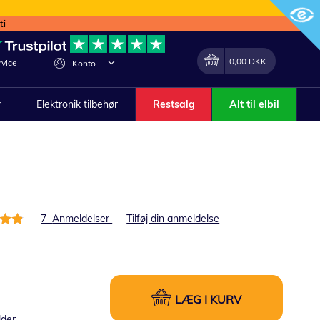
ti
Min indkøbskurv
Lave
0,00 DKK
vice
Konto
om
r
Elektronik tilbehør
Restsalg
Alt til elbil
else:
7
Anmeldelser
Tilføj din anmeldelse
LÆG I KURV
lder