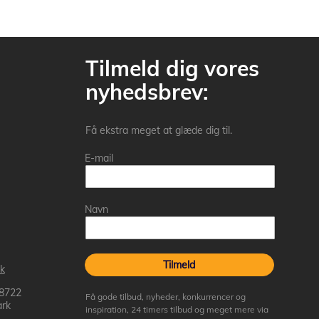
Tilmeld dig vores
nyhedsbrev:
Få ekstra meget at glæde dig til.
E-mail
Navn
Tilmeld
k
 8722
Få gode tilbud, nyheder, konkurrencer og
rk
inspiration, 24 timers tilbud og meget mere via