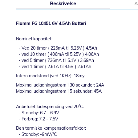
Beskrivelse
A
starten
af
billedgalleriet
Fiamm FG 10451 6V 4.5Ah Batteri
Nominel kapacitet:
- Ved 20 timer ( 225mA til 5.25V ) 4.5Ah
- ved 10 timer ( 406mA til 5.25V ) 4.06Ah
- ved 5 timer ( 736mA til 5.1V ) 3.69Ah
- ved 1 timer ( 2.61A til 4.5V ) 2.61Ah
Intern modstand (ved 1KHz): 18my
Maximal udladningsstrøm i 30 sekunder: 24A
Maximal udladningsstrøm i 5 sekunder: 45A
Anbefalet ladespænding ved 20°C:
- Standby: 6.7 - 6.9V
- Forbrug: 7.2 - 7.5V
Den termiske kompensationsfaktor:
- Standby: -9mV/°C