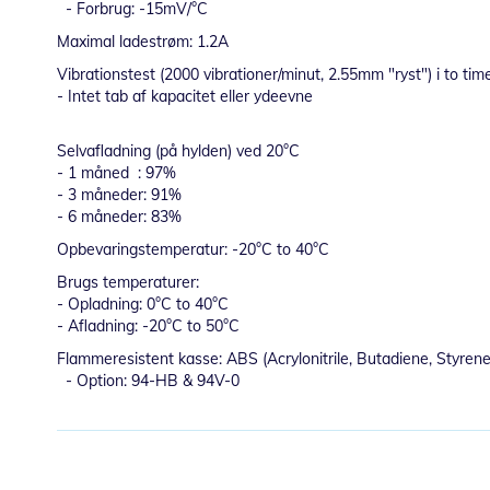
- Forbrug: -15mV/°C
Maximal ladestrøm: 1.2A
Vibrationstest (2000 vibrationer/minut, 2.55mm "ryst") i to time
- Intet tab af kapacitet eller ydeevne
Selvafladning (på hylden) ved 20°C
- 1 måned : 97%
- 3 måneder: 91%
- 6 måneder: 83%
Opbevaringstemperatur: -20°C to 40°C
Brugs temperaturer:
- Opladning: 0°C to 40°C
- Afladning: -20°C to 50°C
Flammeresistent kasse: ABS (Acrylonitrile, Butadiene, Styren
- Option: 94-HB & 94V-0