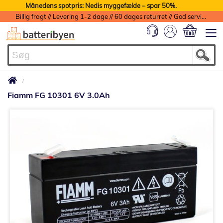
Månedens spotpris: Nedis myggefælde – spar 50%.
Billig fragt // Levering 1-2 dage // 60 dages returret // God service med garanti
Min indkøbs
Fiamm FG 10301 6V 3.0Ah
Gå
til
slutningen
af
billedgalleriet