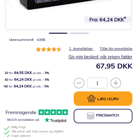
Gå
til
Fra:
64,24 DKK
starten
af
billedgalleriet
Varenummer
4396
Bedømmelse:
2
Anmeldelser
Tilføj din anmeldelse
90%
Giv mig besked, når prisen falder
67,95 DKK
64,55 DKK
20
for
pr.stk.
-
5
%
64,24 DKK
40
for
pr.stk.
-
5
%
64,24 DKK
80
for
pr.stk.
-
5
%
LÆG I KURV
Fremragende
PRICEMATCH
99,015 anmeldelser på
Billig fragt
Alle priser inkl. told, moms og afgifter
Ingen gebyrer