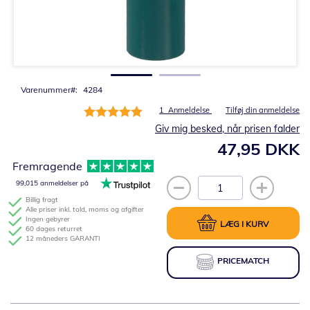
Gå
til
starten
af
billedgalleriet
Varenummer
4284
Bedømmelse:
1
Anmeldelse
Tilføj din anmeldelse
100%
Giv mig besked, når prisen falder
47,95 DKK
Fremragende
99,015 anmeldelser på
Billig fragt
Alle priser inkl. told, moms og afgifter
Ingen gebyrer
LÆG I KURV
60 dages returret
12 måneders GARANTI
PRICEMATCH