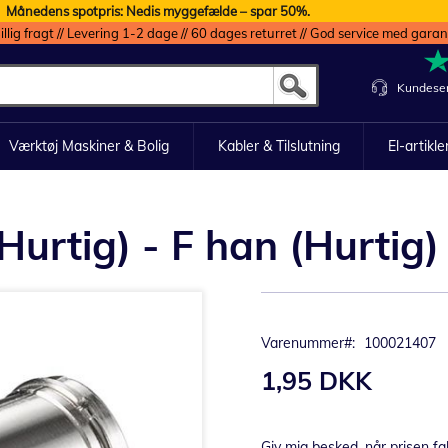
Månedens spotpris: Nedis myggefælde – spar 50%.
illig fragt // Levering 1-2 dage // 60 dages returret // God service med garan
Kundeser
Værktøj Maskiner & Bolig
Kabler & Tilslutning
El-artikle
urtig) - F han (Hurtig) 
Varenummer
100021407
1,95 DKK
Giv mig besked, når prisen fa