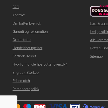
FAQ
Kontakt
Om batteribyen.dk
Læs & lær 
Garanti og reklamation
Ledige still
Ordrestatus
Alle varem
Handelsbetingelser
Batteri Fin
Fortrydelsesret
Sitemap
Hvorfor handle hos batteribyen.dk?
Engros - Storkøb
Pricematch
Persondatapolitik