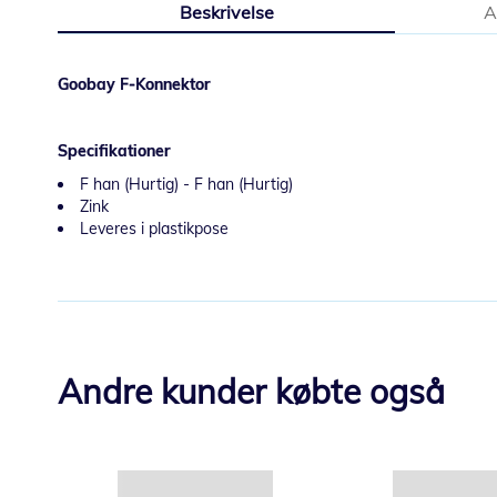
Beskrivelse
A
starten
af
billedgalleriet
Goobay F-Konnektor
Specifikationer
F han (Hurtig) - F han (Hurtig)
Zink
Leveres i plastikpose
Andre kunder købte også