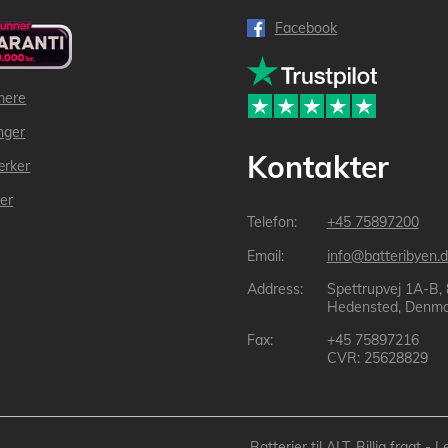
Facebook
mere
inger
Kontakter
ærker
der
+45 75897200
info@batteribyen.d
Spettrupvej 1A-B,
Hedensted, Denma
+45 75897216
CVR: 25628829
Batterier til ALT, Billig fragt 