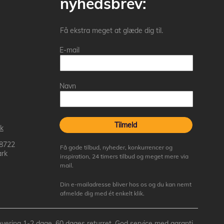
nyhedsbrev:
Få ekstra meget at glæde dig til.
E-mail
Navn
Tilmeld
k
 8722
Få gode tilbud, nyheder, konkurrencer og
rk
inspiration, 24 timers tilbud og meget mere via
mail.
Din e-mailadresse bliver hos os og du kan nemt
afmelde dig med ét enkelt klik.
- Levering 1-2 dage, 60 dages returret, God service med garanti