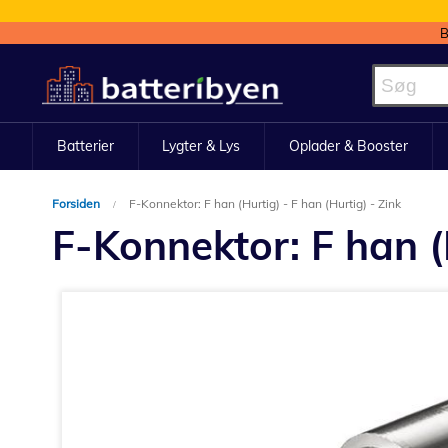
B
Skip
to
Content
Batterier
Lygter & Lys
Oplader & Booster
Forsiden
F-Konnektor: F han (Hurtig) - F han (Hurtig) - Zink
F-Konnektor: F han (H
Gå
til
slutningen
af
billedgalleriet