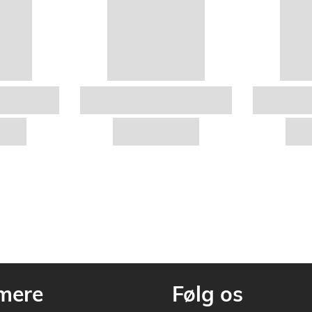
mere
Følg os