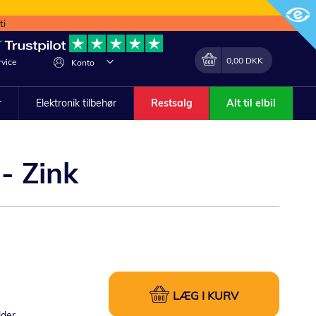
ti
Min indkøbskurv
Lave
0,00 DKK
vice
Konto
om
r
Elektronik tilbehør
Restsalg
Alt til elbil
- Zink
LÆG I KURV
lder