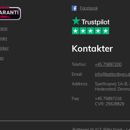
Facebook
mere
inger
Kontakter
ærker
der
+45 75897200
info@batteribyen.d
Spettrupvej 1A-B,
Hedensted, Denma
+45 75897216
CVR: 25628829
Batterier til ALT, Billig fragt 