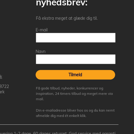
nyhedsbrev:
Få ekstra meget at glæde dig til.
E-mail
Navn
Tilmeld
k
 8722
Få gode tilbud, nyheder, konkurrencer og
rk
inspiration, 24 timers tilbud og meget mere via
mail.
Din e-mailadresse bliver hos os og du kan nemt
afmelde dig med ét enkelt klik.
- Levering 1-2 dage, 60 dages returret, God service med garanti