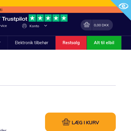
ti
Min indkøbskurv
Lave
0,00 DKK
vice
Konto
om
r
Elektronik tilbehør
Restsalg
Alt til elbil
LÆG I KURV
lder