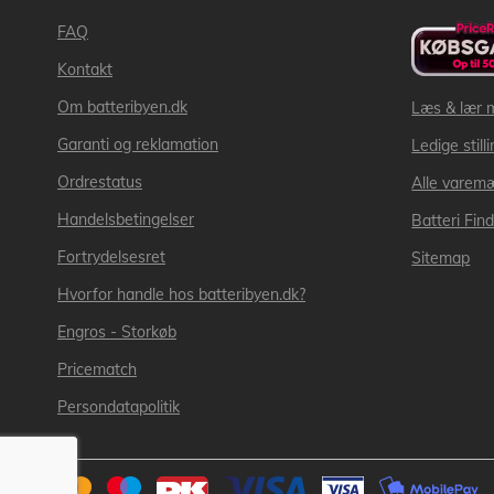
FAQ
Kontakt
Om batteribyen.dk
Læs & lær 
Garanti og reklamation
Ledige still
Ordrestatus
Alle varem
Handelsbetingelser
Batteri Fin
Fortrydelsesret
Sitemap
Hvorfor handle hos batteribyen.dk?
Engros - Storkøb
Pricematch
Persondatapolitik