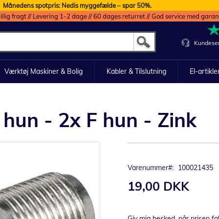
Månedens spotpris: Nedis myggefælde – spar 50%.
illig fragt // Levering 1-2 dage // 60 dages returret // God service med garan
Kundeser
Værktøj Maskiner & Bolig
Kabler & Tilslutning
El-artikle
 hun - 2x F hun - Zink
Varenummer
100021435
19,00 DKK
Giv mig besked, når prisen fa