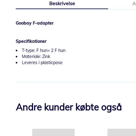
Beskrivelse
A
starten
af
billedgalleriet
Goobay F-adapter
Specifikationer
T-type: F hun> 2 F hun
Materiale: Zink
Leveres i plasticpose
Andre kunder købte også