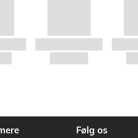
mere
Følg os