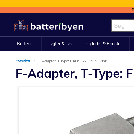
B
Skip
to
Content
Batterier
Lygter & Lys
Oplader & Booster
Forsiden
F-Adapter, T-Type: F hun - 2x F hun - Zink
F-Adapter, T-Type: F
Gå
til
slutningen
af
billedgalleriet