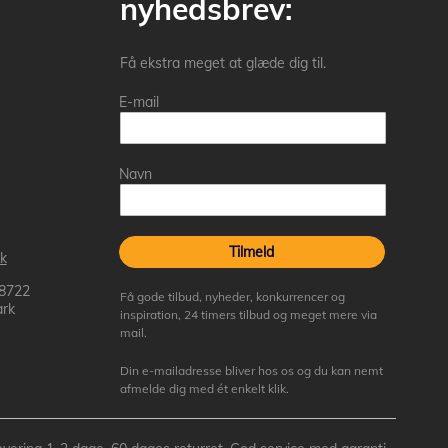
nyhedsbrev:
Få ekstra meget at glæde dig til.
E-mail
Navn
Tilmeld
k
 8722
Få gode tilbud, nyheder, konkurrencer og
rk
inspiration, 24 timers tilbud og meget mere via
mail.
Din e-mailadresse bliver hos os og du kan nemt
afmelde dig med ét enkelt klik.