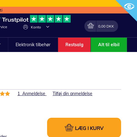
ti
Min indkøbskurv
Lave
0,00 DKK
vice
Konto
om
r
Elektronik tilbehør
Restsalg
Alt til elbil
else:
1
Anmeldelse
Tilføj din anmeldelse
LÆG I KURV
lder