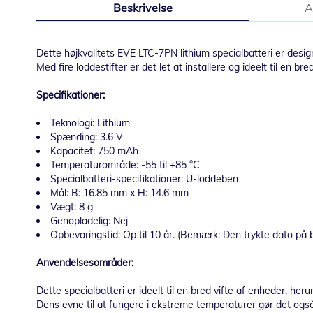
Beskrivelse
A
starten
af
billedgalleriet
Dette højkvalitets EVE LTC-7PN lithium specialbatteri er designe
Med fire loddestifter er det let at installere og ideelt til en bre
Specifikationer:
Teknologi: Lithium
Spænding: 3.6 V
Kapacitet: 750 mAh
Temperaturområde: -55 til +85 °C
Specialbatteri-specifikationer: U-loddeben
Mål: B: 16.85 mm x H: 14.6 mm
Vægt: 8 g
Genopladelig: Nej
Opbevaringstid: Op til 10 år. (Bemærk: Den trykte dato på 
Anvendelsesområder:
Dette specialbatteri er ideelt til en bred vifte af enheder, he
Dens evne til at fungere i ekstreme temperaturer gør det også 