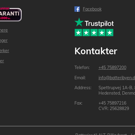
Facebook
mere
inger
Kontakter
ærker
der
+45 75897200
info@batteribyen.d
Spettrupvej 1A-B,
Hedensted, Denma
+45 75897216
CVR: 25628829