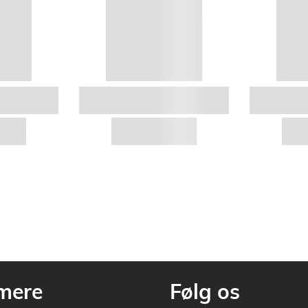
mere
Følg os