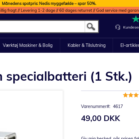
Månedens spotpris: Nedis myggefælde – spar 50%.
illig fragt // Levering 1-2 dage // 60 dages returret // God service med garan
Kundeser
Værktøj Maskiner & Bolig
Kabler & Tilslutning
El-artikle
specialbatteri (1 Stk.)
Bedømm
100%
Varenummer
4617
49,00 DKK
Giv mig besked, når prisen fa