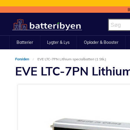
B
Skip
to
Content
Batterier
Lygter & Lys
Oplader & Booster
Forsiden
EVE LTC-7PN Lithium specialbatteri (1 Stk.)
EVE LTC-7PN Lithium 
Gå
til
slutningen
af
billedgalleriet