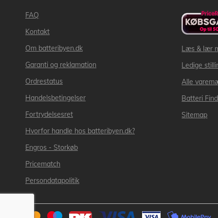
FAQ
Kontakt
Om batteribyen.dk
Læs & lær 
Garanti og reklamation
Ledige still
Ordrestatus
Alle varem
Handelsbetingelser
Batteri Fin
Fortrydelsesret
Sitemap
Hvorfor handle hos batteribyen.dk?
Engros - Storkøb
Pricematch
Persondatapolitik