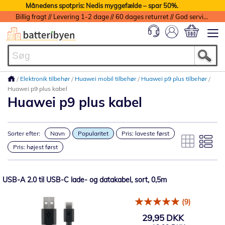
Månedens spotpris: Nedis myggefælde – spar 50%.
Billig fragt // Levering 1-2 dage // 60 dages returret // God service med garanti
Min indkøbs
Elektronik tilbehør
Huawei mobil tilbehør
Huawei p9 plus tilbehør
Huawei p9 plus kabel
Huawei p9 plus kabel
Sorter efter:
Navn
Popularitet
Pris: laveste først
Pris: højest først
USB-A 2.0 til USB-C lade- og datakabel, sort, 0,5m
(9)
29,95 DKK