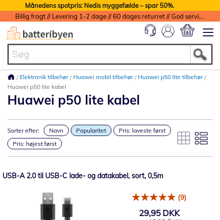
Månedens spotpris: Nedis myggefælde – spar 50%.
Billig fragt // Levering 1-2 dage // 60 dages returret // God service med garanti
Min indkøbs
Elektronik tilbehør
Huawei mobil tilbehør
Huawei p50 lite tilbehør
Huawei p50 lite kabel
Huawei p50 lite kabel
Sorter efter:
Navn
Popularitet
Pris: laveste først
Pris: højest først
USB-A 2.0 til USB-C lade- og datakabel, sort, 0,5m
(9)
29,95 DKK