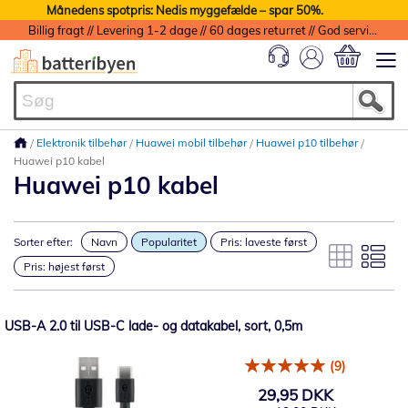
Månedens spotpris: Nedis myggefælde – spar 50%.
Billig fragt // Levering 1-2 dage // 60 dages returret // God service med garanti
Min indkøbs
Elektronik tilbehør
Huawei mobil tilbehør
Huawei p10 tilbehør
Huawei p10 kabel
Huawei p10 kabel
Sorter efter:
Navn
Popularitet
Pris: laveste først
Pris: højest først
USB-A 2.0 til USB-C lade- og datakabel, sort, 0,5m
(9)
29,95 DKK