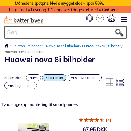
Månedens spotpris: Nedis myggefælde – spar 50%.
Billig fragt // Levering 1-2 dage // 60 dages returret // God service med garanti
Min indkøbs
Elektronik tilbehør
Huawei mobil tilbehør
Huawei nova 8i tilbehør
Huawei nova 8i bilholder
Huawei nova 8i bilholder
Sorter efter:
Navn
Popularitet
Pris: laveste først
Pris: højest først
Tynd sugekop montering til smartphones
(4)
67,95 DKK