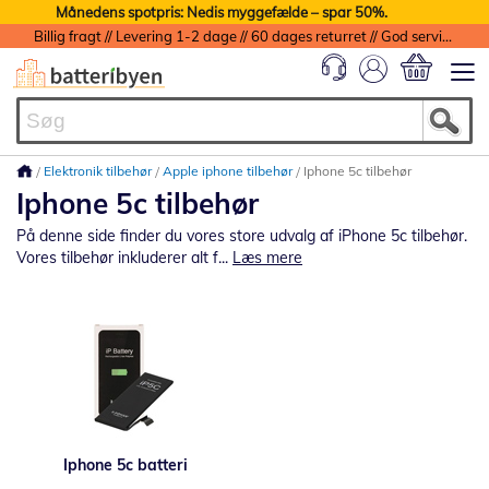
Månedens spotpris: Nedis myggefælde – spar 50%.
Billig fragt // Levering 1-2 dage // 60 dages returret // God service med garanti
Min indkøbs
Elektronik tilbehør
Apple iphone tilbehør
Iphone 5c tilbehør
Iphone 5c tilbehør
På denne side finder du vores store udvalg af iPhone 5c tilbehør.
Vores tilbehør inkluderer alt f...
Læs mere
Iphone 5c batteri