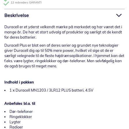
12 måneders GARANTI
Beskrivelse
Duracell er et yderst velkendt mærke på markedet og har været det i
mange år. De har et stort udvalg af produkter og særligt at de kendt
for deres batterier.
Duracell Plus er blot een af deres serier og grundet nye teknologier
giver Duracell dig op til 50% mere power, hvilket vil sige at de er
særligt velegnede til de fleste højdrænsaplikationer. I hjemmet kan det
f.eks. være lygter, ringeklokker og dør-telefoner. Men selvfølgelig kan
de også bruges til meget mere.
Indhold i pakken
1 x Duracell MN1203 / 3LR12 PLUS batteri, 4.5V
Anbefales bl.a. til
Dør-telefoner
Ringeklokker
Lygter
Radioer