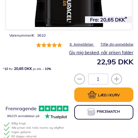
Gå
til
Fra:
20,65 DKK
starten
af
billedgalleriet
Varenummer
3610
Bedømmelse:
8
Anmeldelser
Tilføj din anmeldelse
95%
Giv mig besked, når prisen falder
22,95 DKK
20,65 DKK
10
for
pr.stk.
-
10
%
LÆG I KURV
Fremragende
PRICEMATCH
99,015 anmeldelser på
Billig fragt
Alle priser inkl. told, moms og afgifter
Ingen gebyrer
60 dages returret