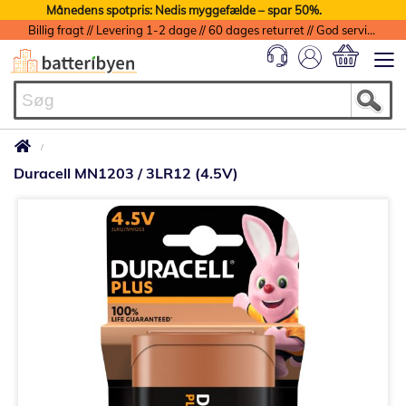
Månedens spotpris: Nedis myggefælde – spar 50%.
Billig fragt // Levering 1-2 dage // 60 dages returret // God service med garanti
Min indkøbs
Duracell MN1203 / 3LR12 (4.5V)
Gå
til
slutningen
af
billedgalleriet