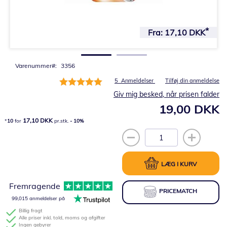
Gå
til
Fra:
17,10 DKK
starten
af
billedgalleriet
Varenummer
3356
Bedømmelse:
5
Anmeldelser
Tilføj din anmeldelse
100%
Giv mig besked, når prisen falder
19,00 DKK
17,10 DKK
10
for
pr.stk.
-
10
%
LÆG I KURV
Fremragende
PRICEMATCH
99,015 anmeldelser på
Billig fragt
Alle priser inkl. told, moms og afgifter
Ingen gebyrer