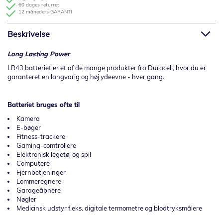
60 dages returret
12 måneders GARANTI
Beskrivelse
Long Lasting Power
LR43 batteriet er et af de mange produkter fra Duracell, hvor du er
garanteret en langvarig og høj ydeevne - hver gang.
Batteriet bruges ofte til
Kamera
E-bøger
Fitness-trackere
Gaming-comtrollere
Elektronisk legetøj og spil
Computere
Fjernbetjeninger
Lommeregnere
Garageåbnere
Nøgler
Medicinsk udstyr f.eks. digitale termometre og blodtryksmålere