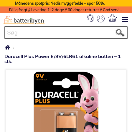
Månedens spotpris: Nedis myggefælde – spar 50%.
Billig fragt // Levering 1-2 dage // 60 dages returret // God service med garanti
Min indkøbs
Duracell Plus Power E/9V/6LR61 alkaline batteri – 1
stk.
Gå
til
slutningen
af
billedgalleriet