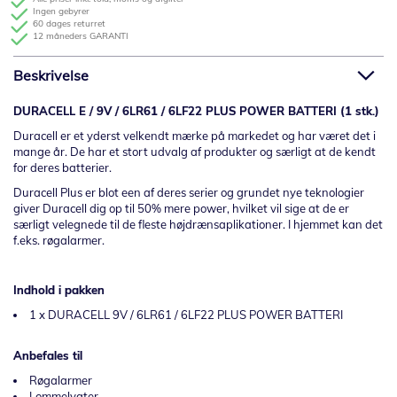
Ingen gebyrer
60 dages returret
12 måneders GARANTI
Beskrivelse
DURACELL E / 9V / 6LR61 / 6LF22 PLUS POWER BATTERI (1 stk.)
Duracell er et yderst velkendt mærke på markedet og har været det i
mange år. De har et stort udvalg af produkter og særligt at de kendt
for deres batterier.
Duracell Plus er blot een af deres serier og grundet nye teknologier
giver Duracell dig op til 50% mere power, hvilket vil sige at de er
særligt velegnede til de fleste højdrænsaplikationer. I hjemmet kan det
f.eks. røgalarmer.
Indhold i pakken
1 x DURACELL 9V / 6LR61 / 6LF22 PLUS POWER BATTERI
Anbefales til
Røgalarmer
Lommelygter