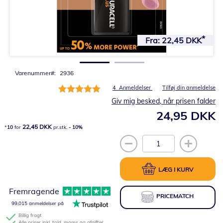
Gå
til
Fra:
22,45 DKK
starten
af
billedgalleriet
Varenummer
2936
Bedømmelse:
4
Anmeldelser
Tilføj din anmeldelse
100%
Giv mig besked, når prisen falder
24,95 DKK
22,45 DKK
10
for
pr.stk.
-
10
%
LÆG I KURV
Fremragende
PRICEMATCH
99,015 anmeldelser på
Billig fragt
Alle priser inkl. told, moms og afgifter