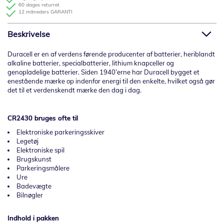
60 dages returret
12 måneders GARANTI
Beskrivelse
Duracell er en af verdens førende producenter af batterier, heriblandt
alkaline batterier, specialbatterier, lithium knapceller og
genopladelige batterier. Siden 1940’erne har Duracell bygget et
enestående mærke op indenfor energi til den enkelte, hvilket også gør
det til et verdenskendt mærke den dag i dag.
CR2430 bruges ofte til
Elektroniske parkeringsskiver
Legetøj
Elektroniske spil
Brugskunst
Parkeringsmålere
Ure
Badevægte
Bilnøgler
Indhold i pakken