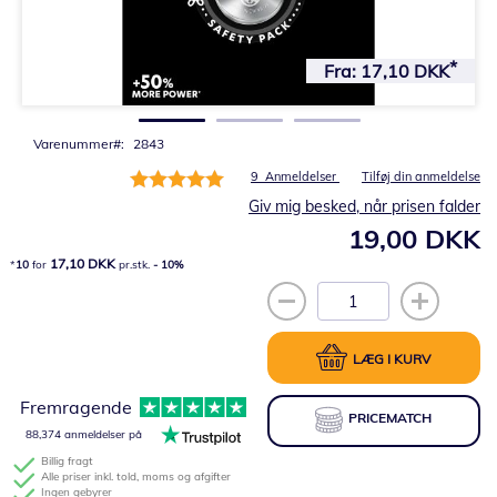
Gå
til
Fra:
17,10 DKK
starten
af
billedgalleriet
Varenummer
2843
Bedømmelse:
9
Anmeldelser
Tilføj din anmeldelse
100%
Giv mig besked, når prisen falder
19,00 DKK
17,10 DKK
10
for
pr.stk.
-
10
%
LÆG I KURV
Fremragende
PRICEMATCH
88,374 anmeldelser på
Billig fragt
Alle priser inkl. told, moms og afgifter
Ingen gebyrer