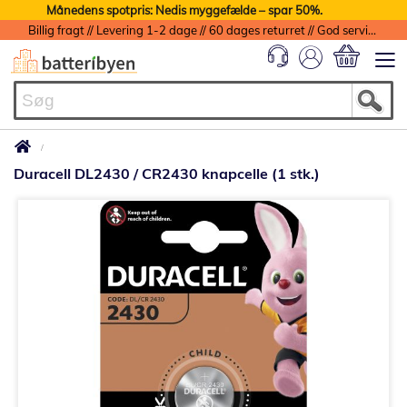
Månedens spotpris: Nedis myggefælde – spar 50%.
Billig fragt // Levering 1-2 dage // 60 dages returret // God service med garanti
Min indkøbs
Duracell DL2430 / CR2430 knapcelle (1 stk.)
Gå
til
slutningen
af
billedgalleriet