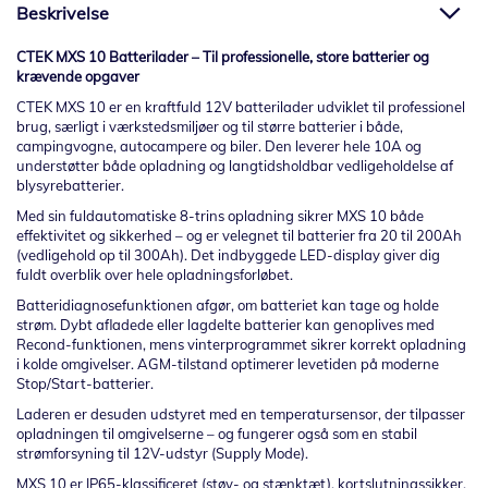
Beskrivelse
CTEK MXS 10 Batterilader – Til professionelle, store batterier og
krævende opgaver
CTEK MXS 10 er en kraftfuld 12V batterilader udviklet til professionel
brug, særligt i værkstedsmiljøer og til større batterier i både,
campingvogne, autocampere og biler. Den leverer hele 10A og
understøtter både opladning og langtidsholdbar vedligeholdelse af
blysyrebatterier.
Med sin fuldautomatiske 8-trins opladning sikrer MXS 10 både
effektivitet og sikkerhed – og er velegnet til batterier fra 20 til 200Ah
(vedligehold op til 300Ah). Det indbyggede LED-display giver dig
fuldt overblik over hele opladningsforløbet.
Batteridiagnosefunktionen afgør, om batteriet kan tage og holde
strøm. Dybt afladede eller lagdelte batterier kan genoplives med
Recond-funktionen, mens vinterprogrammet sikrer korrekt opladning
i kolde omgivelser. AGM-tilstand optimerer levetiden på moderne
Stop/Start-batterier.
Laderen er desuden udstyret med en temperatursensor, der tilpasser
opladningen til omgivelserne – og fungerer også som en stabil
strømforsyning til 12V-udstyr (Supply Mode).
MXS 10 er IP65-klassificeret (støv- og stænktæt), kortslutningssikker,