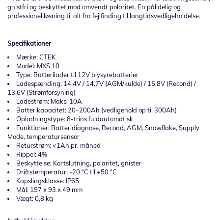
gnistfri og beskyttet mod omvendt polaritet. En pålidelig og
professionel løsning til alt fra fejlfinding til langtidsvedligeholdelse.
Specifikationer
Mærke: CTEK
Model: MXS 10
Type: Batterilader til 12V blysyrebatterier
Ladespænding: 14,4V / 14,7V (AGM/kulde) / 15,8V (Recond) /
13,6V (Strømforsyning)
Ladestrøm: Maks. 10A
Batterikapacitet: 20–200Ah (vedligehold op til 300Ah)
Opladningstype: 8-trins fuldautomatisk
Funktioner: Batteridiagnose, Recond, AGM, Snowflake, Supply
Mode, temperatursensor
Returstrøm: <1Ah pr. måned
Rippel: 4%
Beskyttelse: Kortslutning, polaritet, gnister
Driftstemperatur: -20 °C til +50 °C
Kapslingsklasse: IP65
Mål: 197 x 93 x 49 mm
Vægt: 0,8 kg