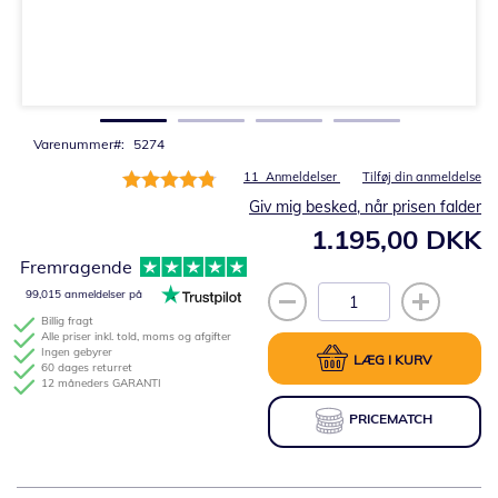
Gå
til
starten
af
billedgalleriet
Varenummer
5274
Bedømmelse:
11
Anmeldelser
Tilføj din anmeldelse
96%
Giv mig besked, når prisen falder
1.195,00 DKK
Fremragende
99,015 anmeldelser på
Billig fragt
Alle priser inkl. told, moms og afgifter
Ingen gebyrer
LÆG I KURV
60 dages returret
12 måneders GARANTI
PRICEMATCH