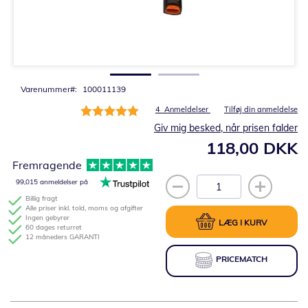
Gå
til
starten
af
billedgalleriet
Varenummer
100011139
Bedømmelse:
4
Anmeldelser
Tilføj din anmeldelse
100%
Giv mig besked, når prisen falder
118,00 DKK
Fremragende
99,015 anmeldelser på
Billig fragt
Alle priser inkl. told, moms og afgifter
Ingen gebyrer
LÆG I KURV
60 dages returret
12 måneders GARANTI
PRICEMATCH