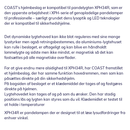
COAST’s hjelmbeslag er kompatibel til pandelygten XPH34R, som er
den ypperste arbejdshest i XPH-serie af genopladelige pandelamper
til professionelle – særligt grundet dens lysoptik og LED teknologier
der er kompatibel til sikkerhedshjelme.
Det dynamiske lygtehoved kan ikke blot reguleres med sine mange
lysstyrker men også retningsbestemmes, da aluminiums-lygtehuset
kan rulle i beslaget, er aftageligt og kan blive en håndholdt
lommelygte og sidste men ikke mindst, er magnetisk så det kan
fastsættes på alle magnetiske overflader.
For at give endnu mere alsidighed til XPH34R, har COAST fremstillet
et hjelmbeslag, der har samme funktion hovedremmen, men som kan
påsættes direkte på din sikkerhedshjelm.
På bagsiden af beslaget er et klædemiddel der tages af og fastgøres
direkte på hjelmen.
Lygtehovedet kan tages af og på som du ønsker. Den har stadig
positions lås og lygten kan styres som du vil. Klædemidlet er testet til
at holde i temperaturer
XPH34R er pandelampen der er designet til at løse lysudfordringer fra
enhver vinkel.