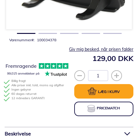
Gå
til
starten
af
billedgalleriet
Varenummer
100034378
Giv mig besked, når prisen falder
129,00 DKK
Fremragende
99,015 anmeldelser på
Billig fragt
Alle priser inkl. told, moms og afgifter
Ingen gebyrer
LÆG I KURV
60 dages returret
12 måneders GARANTI
PRICEMATCH
Beskrivelse