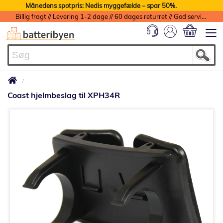
Månedens spotpris: Nedis myggefælde – spar 50%.
Billig fragt // Levering 1-2 dage // 60 dages returret // God service med garanti
Min indkøbs
Coast hjelmbeslag til XPH34R
Gå
til
slutningen
af
billedgalleriet