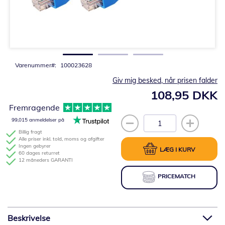
Gå
til
starten
af
billedgalleriet
Varenummer
100023628
Giv mig besked, når prisen falder
108,95 DKK
Fremragende
99,015 anmeldelser på
Billig fragt
Alle priser inkl. told, moms og afgifter
Ingen gebyrer
LÆG I KURV
60 dages returret
12 måneders GARANTI
PRICEMATCH
Beskrivelse