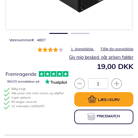
Gå
til
starten
af
billedgalleriet
Varenummer
4807
Bedømmelse:
1
Anmeldelse
Tilføj din anmeldelse
80%
Giv mig besked, når prisen falder
19,00 DKK
Fremragende
99,015 anmeldelser på
Billig fragt
Alle priser inkl. told, moms og afgifter
Ingen gebyrer
LÆG I KURV
60 dages returret
12 måneders GARANTI
PRICEMATCH