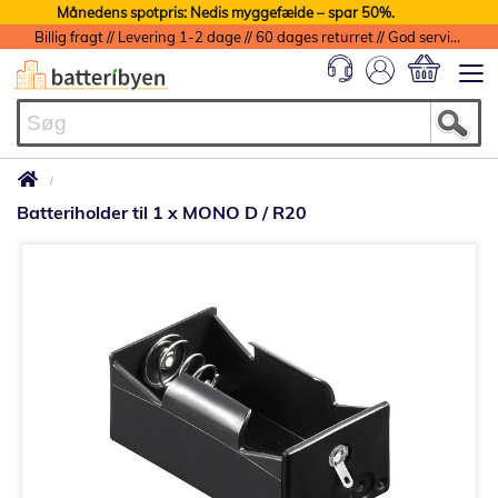
Månedens spotpris: Nedis myggefælde – spar 50%.
Billig fragt // Levering 1-2 dage // 60 dages returret // God service med garanti
Min indkøbs
Batteriholder til 1 x MONO D / R20
Gå
til
slutningen
af
billedgalleriet