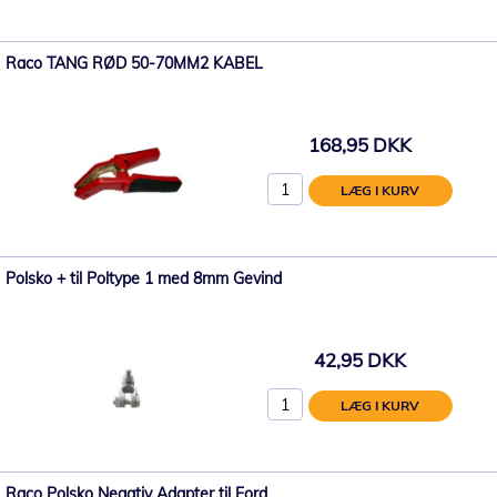
Raco TANG RØD 50-70MM2 KABEL
168,95 DKK
LÆG I KURV
Polsko + til Poltype 1 med 8mm Gevind
42,95 DKK
LÆG I KURV
Raco Polsko Negativ Adapter til Ford