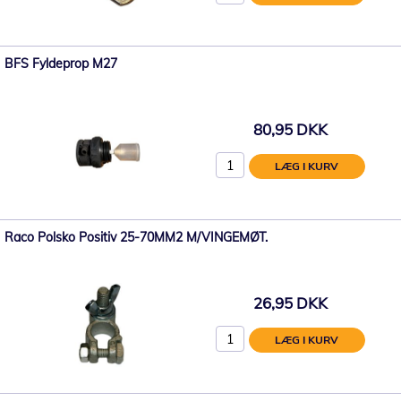
BFS Fyldeprop M27
80,95 DKK
LÆG I KURV
Raco Polsko Positiv 25-70MM2 M/VINGEMØT.
26,95 DKK
LÆG I KURV