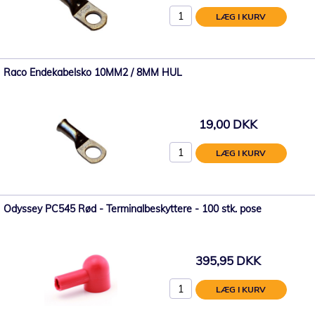
LÆG I KURV
Raco Endekabelsko 10MM2 / 8MM HUL
19,00 DKK
LÆG I KURV
Odyssey PC545 Rød - Terminalbeskyttere - 100 stk. pose
395,95 DKK
LÆG I KURV