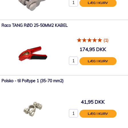
LÆG I KURV
Raco TANG RØD 25-50MM2 KABEL
(1)
174,95 DKK
LÆG I KURV
Polsko - til Poltype 1 (35-70 mm2)
41,95 DKK
LÆG I KURV