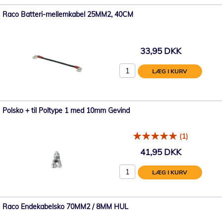
Raco Batteri-mellemkabel 25MM2, 40CM
33,95 DKK
LÆG I KURV
Polsko + til Poltype 1 med 10mm Gevind
(1)
41,95 DKK
LÆG I KURV
Raco Endekabelsko 70MM2 / 8MM HUL