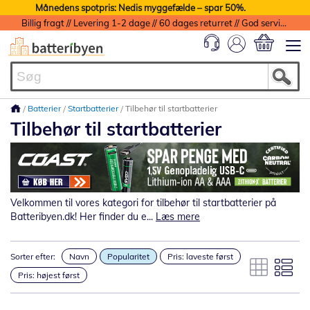
Månedens spotpris: Nedis myggefælde – spar 50%.
Billig fragt // Levering 1-2 dage // 60 dages returret // God service med garanti
Min indkøbs
Batterier
Startbatterier
Tilbehør til startbatterier
Tilbehør til startbatterier
Velkommen til vores kategori for tilbehør til startbatterier på
Batteribyen.dk! Her finder du e...
Læs mere
Sorter efter:
Navn
Popularitet
Pris: laveste først
Pris: højest først