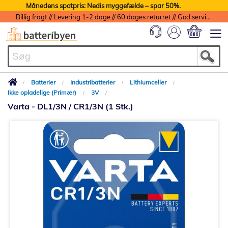
Månedens spotpris: Nedis myggefælde – spar 50%.
Billig fragt // Levering 1-2 dage // 60 dages returret // God service med garanti
Min indkøbs
Batterier
Industribatterier
Lithiumceller
Ikke opladelige (Primær)
3V
Varta - DL1/3N / CR1/3N (1 Stk.)
Gå
til
slutningen
af
billedgalleriet