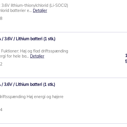
 3.6V lithium-thionylchlorid (Li-SOCl2)
lorid batterier e...
Detaljer
48
 3.6V / Lithium batteri (1 stk.)
 Fuktioner: Høj og flad driftsspænding
rgi for hele ba...
Detaljer
32
 3.6V / Lithium batteri (1 stk.)
driftsspænding Høj energi og højere
34