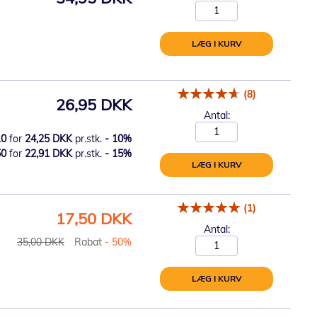
LÆG I KURV
(8)
26,95 DKK
Antal:
10
for
24,25 DKK
pr.stk.
-
10
%
50
for
22,91 DKK
pr.stk.
-
15
%
LÆG I KURV
(1)
Tilbudspris
17,50 DKK
Antal:
35,00 DKK
Rabat
- 50%
LÆG I KURV