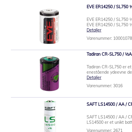
EVE ER14250 / SL750 ½A
EVE ER14250 / SL750 ½A
EVE ER14250 / SL750 ½A
Detaljer
Varenummer: 1000107
Tadiran CR-SL750 / ½AA /
Tadiran CR-SL750 er et 
enestående ydeevne der h
Detaljer
Varenummer: 3016
SAFT LS14500 / AA / CR-
SAFT LS14500 / AA / CR
LS14500 er et unikt batt
Varenummer: 2671