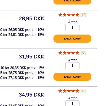
LÆG I KURV
(10)
28,95 DKK
Antal:
30
for
26,05 DKK
pr.stk.
-
10
%
00
for
24,61 DKK
pr.stk.
-
15
%
LÆG I KURV
(58)
31,95 DKK
Antal:
10
for
30,35 DKK
pr.stk.
-
5
%
45
for
28,75 DKK
pr.stk.
-
10
%
LÆG I KURV
50
for
27,16 DKK
pr.stk.
-
15
%
(19)
34,95 DKK
Antal:
90
for
31,45 DKK
pr.stk.
-
10
%