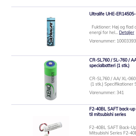
Ultralife UHE-ER14505-H 
Fuktioner: Høj og flad 
energi for hel...
Detaljer
Varenummer: 1000339
CR-SL760 / SL-760 / AA
specialbatteri (1 stk.)
CR-SL760 / AA/ XL-060 -
(1 stk.) Specifikationer
Varenummer: 341
F2-40BL SAFT back-up b
til mitsubishi series
F2-40BL SAFT Back-Up 
Mitsubishi Series F2-40B