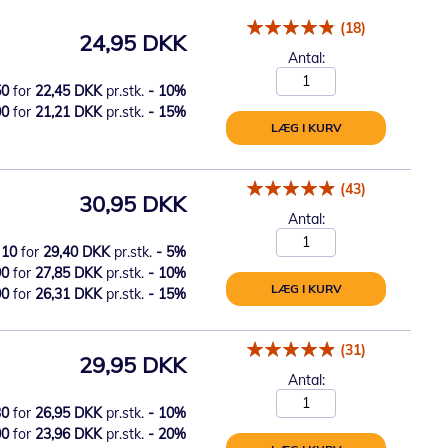
(18)
24,95 DKK
Antal:
50
for
22,45 DKK
pr.stk.
-
10
%
00
for
21,21 DKK
pr.stk.
-
15
%
LÆG I KURV
(43)
30,95 DKK
Antal:
10
for
29,40 DKK
pr.stk.
-
5
%
90
for
27,85 DKK
pr.stk.
-
10
%
LÆG I KURV
00
for
26,31 DKK
pr.stk.
-
15
%
(31)
29,95 DKK
Antal:
30
for
26,95 DKK
pr.stk.
-
10
%
00
for
23,96 DKK
pr.stk.
-
20
%