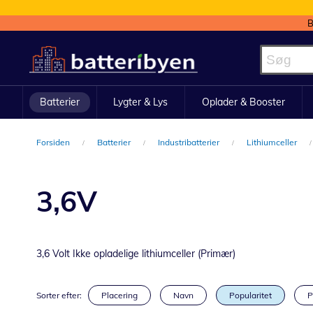
B
Skip
to
Content
Batterier
Lygter & Lys
Oplader & Booster
Forsiden
Batterier
Industribatterier
Lithiumceller
3,6V
3,6 Volt Ikke opladelige lithiumceller (Primær)
Sorter efter:
Placering
Navn
Popularitet
P