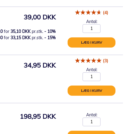
(4)
39,00 DKK
Antal:
10
for
35,10 DKK
pr.stk.
-
10
%
30
for
33,15 DKK
pr.stk.
-
15
%
LÆG I KURV
(3)
34,95 DKK
Antal:
LÆG I KURV
198,95 DKK
Antal: