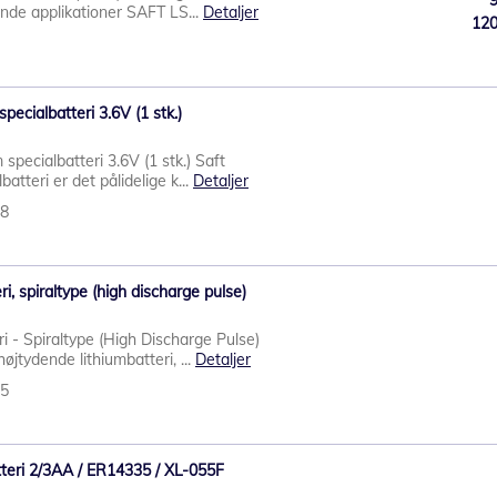
ende applikationer SAFT LS...
Detaljer
12
pecialbatteri 3.6V (1 stk.)
pecialbatteri 3.6V (1 stk.) Saft
atteri er det pålidelige k...
Detaljer
58
, spiraltype (high discharge pulse)
- Spiraltype (High Discharge Pulse)
jtydende lithiumbatteri, ...
Detaljer
55
teri 2/3AA / ER14335 / XL-055F