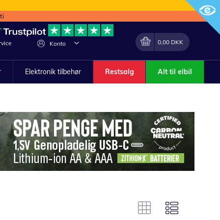
ti
Min indkøbskurv
Lave
0,00 DKK
vice
Konto
om
r
Elektronik tilbehør
Restsalg
Alt til elbil