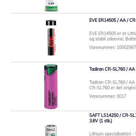
EVE ER14505 / AA / CR-S
EVE ER14505 er et Lithu
og stabil ydeevne. Batteri
Varenummer: 1000256
Tadiran CR-SL760 / AA / 
Tadiran CR-SL760 / AA /
CR-SL760 er det original
Varenummer: 3017
SAFT LS14250 / CR-SL75
3.6V (1 stk.)
Lithium specialbatteri - 