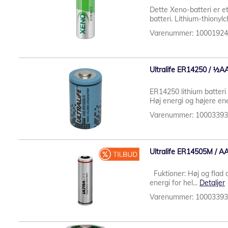
Dette Xeno-batteri er et
batteri. Lithium-thionylch
Varenummer: 1000192
Ultralife ER14250 / ½AA /
ER14250 lithium batteri
Høj energi og højere ene
Varenummer: 1000339
Ultralife ER14505M / AA /
Fuktioner: Høj og flad 
energi for hel...
Detaljer
Varenummer: 1000339