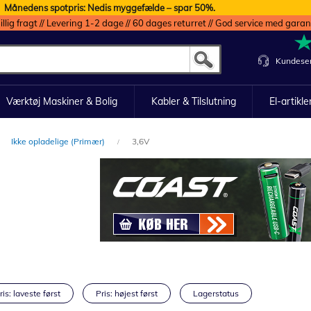
Månedens spotpris: Nedis myggefælde – spar 50%.
illig fragt // Levering 1-2 dage // 60 dages returret // God service med garan
Kundeser
Værktøj Maskiner & Bolig
Kabler & Tilslutning
El-artikle
Ikke opladelige (Primær)
3,6V
ris: laveste først
Pris: højest først
Lagerstatus