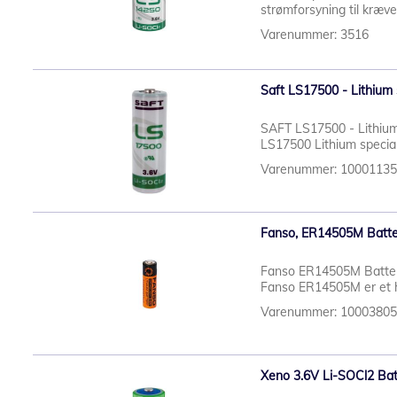
strømforsyning til kræv
Varenummer: 3516
Saft LS17500 - Lithium s
SAFT LS17500 - Lithium s
LS17500 Lithium specialb
Varenummer: 1000113
Fanso, ER14505M Batteri
Fanso ER14505M Batteri 
Fanso ER14505M er et hø
Varenummer: 1000380
Xeno 3.6V Li-SOCl2 Bat