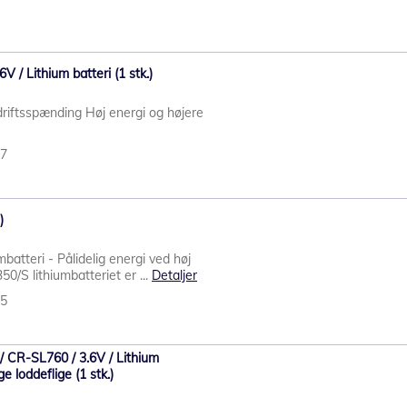
6V / Lithium batteri (1 stk.)
driftsspænding Høj energi og højere
37
)
batteri - Pålidelig energi ved høj
0/S lithiumbatteriet er ...
Detaljer
75
 CR-SL760 / 3.6V / Lithium
e loddeflige (1 stk.)