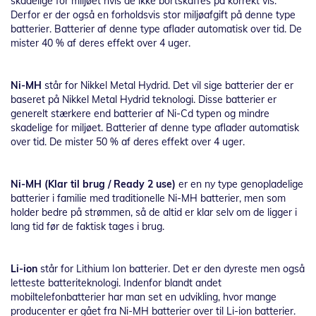
skadelige for miljøet hvis de ikke bortskaffes på korrekt vis.
Derfor er der også en forholdsvis stor miljøafgift på denne type
batterier. Batterier af denne type aflader automatisk over tid. De
mister 40 % af deres effekt over 4 uger.
Ni-MH
står for Nikkel Metal Hydrid. Det vil sige batterier der er
baseret på Nikkel Metal Hydrid teknologi. Disse batterier er
generelt stærkere end batterier af Ni-Cd typen og mindre
skadelige for miljøet. Batterier af denne type aflader automatisk
over tid. De mister 50 % af deres effekt over 4 uger.
Ni-MH (Klar til brug / Ready 2 use)
er en ny type genopladelige
batterier i familie med traditionelle Ni-MH batterier, men som
holder bedre på strømmen, så de altid er klar selv om de ligger i
lang tid før de faktisk tages i brug.
Li-ion
står for Lithium Ion batterier. Det er den dyreste men også
letteste batteriteknologi. Indenfor blandt andet
mobiltelefonbatterier har man set en udvikling, hvor mange
producenter er gået fra Ni-MH batterier over til Li-ion batterier.