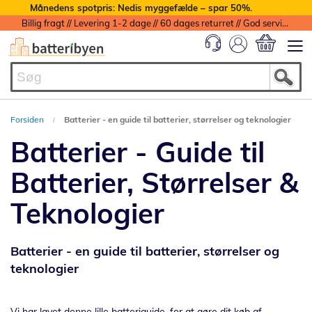
Månedens spotpris: Nedis myggefælde – spar 50%.
Billig fragt // Levering 1-2 dage // 60 dages returret // God service med garanti
Min indkøbs
Forsiden
Batterier - en guide til batterier, størrelser og teknologier
Batterier - Guide til
Batterier, Størrelser &
Teknologier
Batterier - en guide til batterier, størrelser og
teknologier