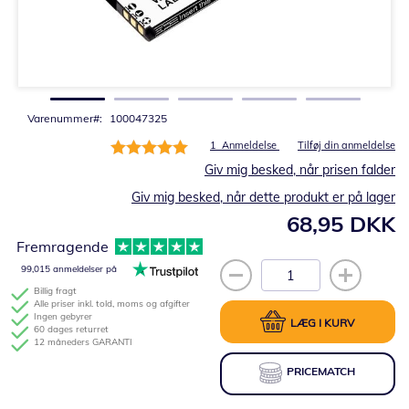
Gå
til
starten
af
billedgalleriet
Varenummer
100047325
Bedømmelse:
1
Anmeldelse
Tilføj din anmeldelse
100%
Giv mig besked, når prisen falder
Giv mig besked, når dette produkt er på lager
68,95 DKK
Fremragende
99,015 anmeldelser på
Billig fragt
Alle priser inkl. told, moms og afgifter
Ingen gebyrer
LÆG I KURV
60 dages returret
12 måneders GARANTI
PRICEMATCH