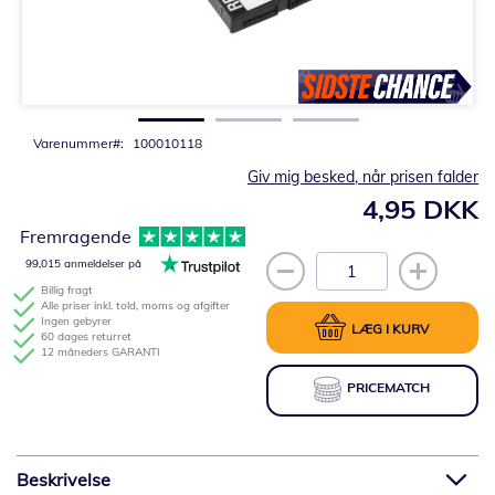
Gå
til
starten
af
billedgalleriet
Varenummer
100010118
Giv mig besked, når prisen falder
4,95 DKK
Fremragende
99,015 anmeldelser på
Billig fragt
Alle priser inkl. told, moms og afgifter
Ingen gebyrer
LÆG I KURV
60 dages returret
12 måneders GARANTI
PRICEMATCH
Beskrivelse