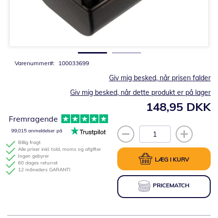
Gå
til
starten
af
billedgalleriet
Varenummer
100033699
Giv mig besked, når prisen falder
Giv mig besked, når dette produkt er på lager
148,95 DKK
Fremragende
99,015 anmeldelser på
Billig fragt
Alle priser inkl. told, moms og afgifter
Ingen gebyrer
LÆG I KURV
60 dages returret
12 måneders GARANTI
PRICEMATCH