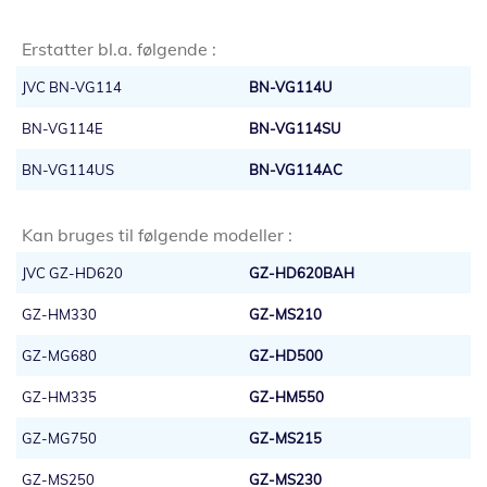
Erstatter bl.a. følgende :
JVC BN-VG114
BN-VG114U
BN-VG114E
BN-VG114SU
BN-VG114US
BN-VG114AC
Kan bruges til følgende modeller :
JVC GZ-HD620
GZ-HD620BAH
GZ-HM330
GZ-MS210
GZ-MG680
GZ-HD500
GZ-HM335
GZ-HM550
GZ-MG750
GZ-MS215
GZ-MS250
GZ-MS230