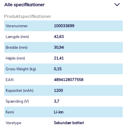
Alle specifikationer
Produktspecifikationer
100033699
42,63
30,94
21,41
0,15
4894128077558
1200
3,7
Li-ion
Sekundær batteri