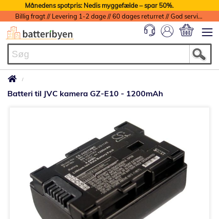
Månedens spotpris: Nedis myggefælde – spar 50%.
Billig fragt // Levering 1-2 dage // 60 dages returret // God service med garanti
Min indkøbs
Batteri til JVC kamera GZ-E10 - 1200mAh
Gå
til
slutningen
af
billedgalleriet