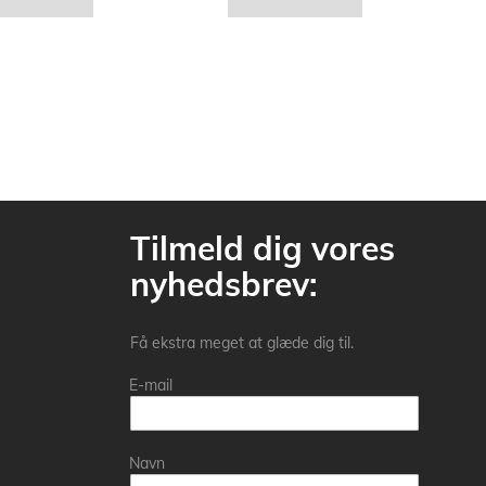
Tilmeld dig vores
nyhedsbrev:
Få ekstra meget at glæde dig til.
E-mail
Navn