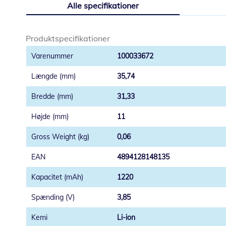
Alle specifikationer
starten
af
billedgalleriet
Produktspecifikationer
100033672
35,74
31,33
11
0,06
4894128148135
1220
3,85
Li-ion