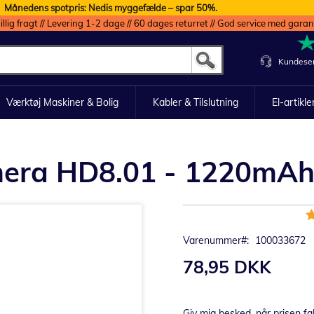
Månedens spotpris: Nedis myggefælde – spar 50%.
illig fragt // Levering 1-2 dage // 60 dages returret // God service med garan
Kundeser
Værktøj Maskiner & Bolig
Kabler & Tilslutning
El-artikle
amera HD8.01 - 1220mA
B
1
Varenummer
100033672
78,95 DKK
Giv mig besked, når prisen fa