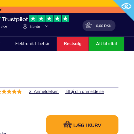
ti
Min indkøbskurv
Lave
0,00 DKK
vice
Konto
om
r
Elektronik tilbehør
Restsalg
Alt til elbil
h
edømmelse:
3
Anmeldelser
Tilføj din anmeldelse
00%
LÆG I KURV
lder