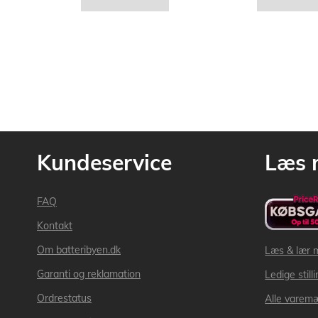
Kundeservice
Læs 
FAQ
Kontakt
Om batteribyen.dk
Læs & lær 
Garanti og reklamation
Ledige still
Ordrestatus
Alle varem