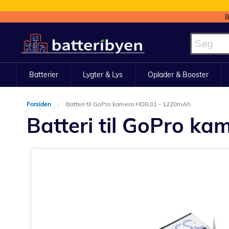
B
Skip
to
Content
Batterier
Lygter & Lys
Oplader & Booster
Forsiden
Batteri til GoPro kamera HD8.01 - 1220mAh
Batteri til GoPro k
Gå
til
slutningen
af
billedgalleriet