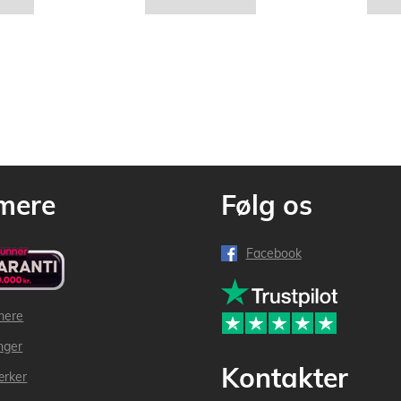
mere
Følg os
Facebook
mere
inger
Kontakter
ærker