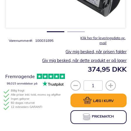
Gå
til
starten
af
billedgalleriet
Klik her for leveringsdato pr.
Varenummer
100031895
mail
Giv mig besked, når prisen falder
Giv mig besked, når dette produkt er på lager
374,95 DKK
Fremragende
99,015 anmeldelser på
Billig fragt
Alle priser inkl. told, moms og afgifter
Ingen gebyrer
LÆG I KURV
60 dages returret
12 måneders GARANTI
PRICEMATCH