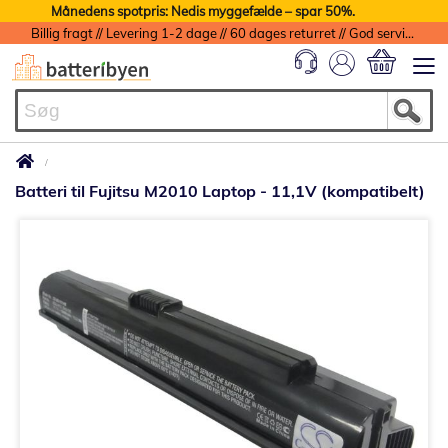
Månedens spotpris: Nedis myggefælde – spar 50%.
Billig fragt // Levering 1-2 dage // 60 dages returret // God service med garanti
Min indkøbs
Batteri til Fujitsu M2010 Laptop - 11,1V (kompatibelt)
Gå
til
slutningen
af
billedgalleriet