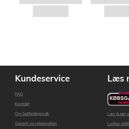
Kundeservice
Læs 
FAQ
Kontakt
Om batteribyen.dk
Læs & lær 
Garanti og reklamation
Ledige still