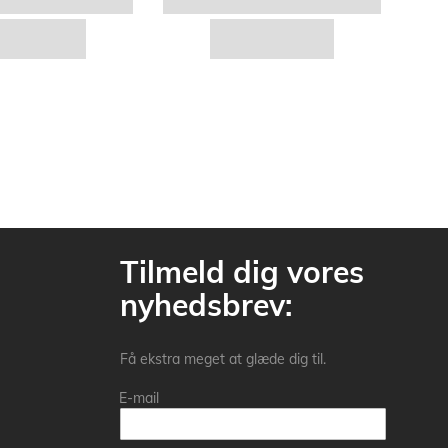
Tilmeld dig vores
nyhedsbrev:
Få ekstra meget at glæde dig til.
E-mail