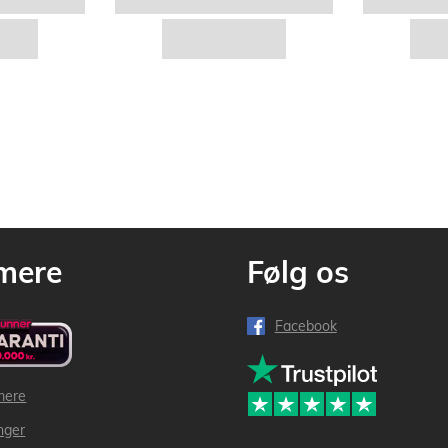
mere
Følg os
Facebook
mere
inger