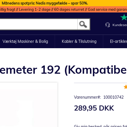
Månedens spotpris: Nedis myggefælde – spar 50%.
illig fragt // Levering 1-2 dage // 60 dages returret // God service med garan
Kundeser
Værktøj Maskiner & Bolig
Kabler & Tilslutning
El-artikle
opemeter 192 (Kompatibe
B
1
Varenummer
100010742
289,95 DKK
Giv mig besked, når prisen fa