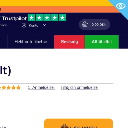
ti
Min indkøbskurv
Lave
0,00 DKK
vice
Konto
om
r
Elektronik tilbehør
Restsalg
Alt til elbil
lt)
edømmelse:
1
Anmeldelse
Tilføj din anmeldelse
00%
lder