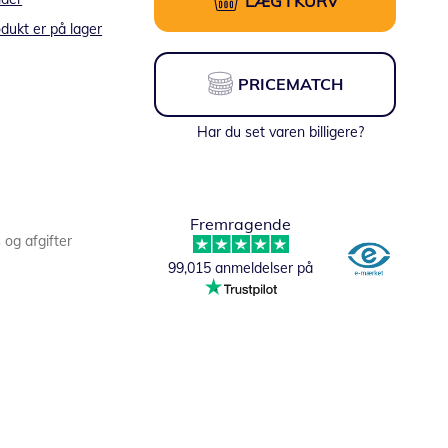
LÆG I KURV
dukt er på lager
PRICEMATCH
Har du set varen billigere?
Fremragende
s og afgifter
99,015 anmeldelser på