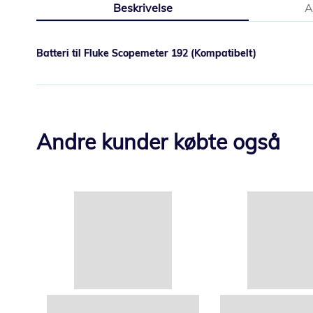
Beskrivelse
A
starten
af
billedgalleriet
Batteri til Fluke Scopemeter 192 (Kompatibelt)
Andre kunder købte også