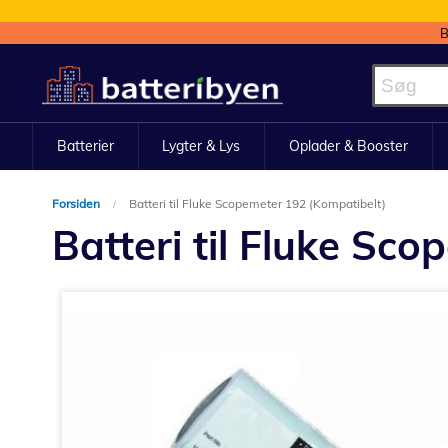
B
Skip
to
Content
Batterier
Lygter & Lys
Oplader & Booster
Forsiden
Batteri til Fluke Scopemeter 192 (Kompatibelt)
Batteri til Fluke Sc
Gå
til
slutningen
af
billedgalleriet