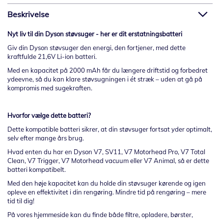
Beskrivelse
Nyt liv til din Dyson støvsuger - her er dit erstatningsbatteri
Giv din Dyson støvsuger den energi, den fortjener, med dette
kraftfulde 21,6V Li-ion batteri.
Med en kapacitet på 2000 mAh får du længere driftstid og forbedret
ydeevne, så du kan klare støvsugningen i ét stræk – uden at gå på
kompromis med sugekraften.
Hvorfor vælge dette batteri?
Dette kompatible batteri sikrer, at din støvsuger fortsat yder optimalt,
selv efter mange års brug.
Hvad enten du har en Dyson V7, SV11, V7 Motorhead Pro, V7 Total
Clean, V7 Trigger, V7 Motorhead vacuum eller V7 Animal, så er dette
batteri kompatibelt.
Med den høje kapacitet kan du holde din støvsuger kørende og igen
opleve en effektivitet i din rengøring. Mindre tid på rengøring – mere
tid til dig!
På vores hjemmeside kan du finde både filtre, opladere, børster,