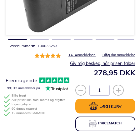
Gå
til
starten
af
billedgalleriet
Varenummer
100033253
Bedømmelse:
14
Anmeldelser
Tilføj din anmeldelse
100%
Giv mig besked, når prisen falder
278,95 DKK
Fremragende
99,015 anmeldelser på
Billig fragt
Alle priser inkl. told, moms og afgifter
Ingen gebyrer
LÆG I KURV
60 dages returret
12 måneders GARANTI
PRICEMATCH