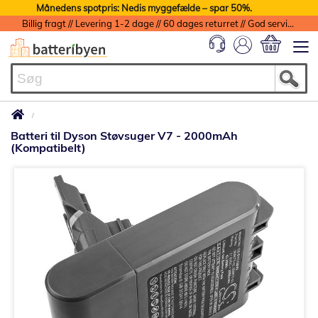
Månedens spotpris: Nedis myggefælde – spar 50%.
Billig fragt // Levering 1-2 dage // 60 dages returret // God service med garanti
Min indkøbs
Batteri til Dyson Støvsuger V7 - 2000mAh
(Kompatibelt)
Gå
til
slutningen
af
billedgalleriet