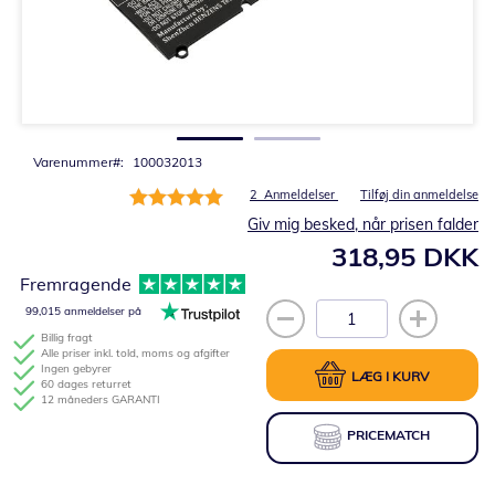
Gå
til
starten
af
billedgalleriet
Varenummer
100032013
Bedømmelse:
2
Anmeldelser
Tilføj din anmeldelse
100%
Giv mig besked, når prisen falder
318,95 DKK
Fremragende
99,015 anmeldelser på
Billig fragt
Alle priser inkl. told, moms og afgifter
Ingen gebyrer
LÆG I KURV
60 dages returret
12 måneders GARANTI
PRICEMATCH