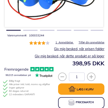
Gå
til
starten
af
billedgalleriet
Varenummer
100033244
Bedømmelse:
1
Anmeldelse
Tilføj din anmeldelse
80%
Giv mig besked, når prisen falder
Giv mig besked, når dette produkt er på lager
398,95 DKK
Fremragende
99,015 anmeldelser på
Billig fragt
Alle priser inkl. told, moms og afgifter
Ingen gebyrer
LÆG I KURV
60 dages returret
12 måneders GARANTI
PRICEMATCH