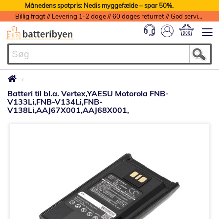
Månedens spotpris: Nedis myggefælde – spar 50%.
Billig fragt // Levering 1-2 dage // 60 dages returret // God service med garanti
Min indkøbs
Batteri til bl.a. Vertex,YAESU Motorola FNB-
V133Li,FNB-V134Li,FNB-
V138Li,AAJ67X001,AAJ68X001,
Gå
til
slutningen
af
billedgalleriet