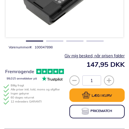
Gå
til
starten
af
billedgalleriet
Varenummer
100047898
Giv mig besked, når prisen falder
147,95 DKK
Fremragende
99,015 anmeldelser på
Billig fragt
Alle priser inkl. told, moms og afgifter
Ingen gebyrer
LÆG I KURV
60 dages returret
12 måneders GARANTI
PRICEMATCH