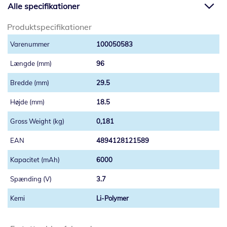
Alle specifikationer
Produktspecifikationer
100050583
96
29.5
18.5
0,181
4894128121589
6000
3.7
Li-Polymer