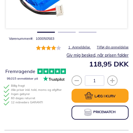
Gå
til
starten
af
billedgalleriet
Varenummer
100050583
Bedømmelse:
1
Anmeldelse
Tilføj din anmeldelse
80%
Giv mig besked, når prisen falder
118,95 DKK
Fremragende
99,015 anmeldelser på
Billig fragt
Alle priser inkl. told, moms og afgifter
Ingen gebyrer
LÆG I KURV
60 dages returret
12 måneders GARANTI
PRICEMATCH