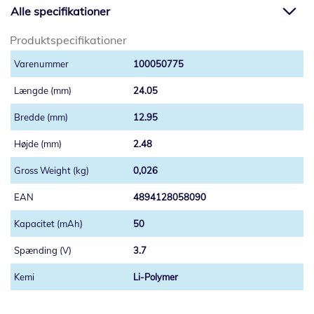
Alle specifikationer
Produktspecifikationer
100050775
24.05
12.95
2.48
0,026
4894128058090
50
3.7
Li-Polymer