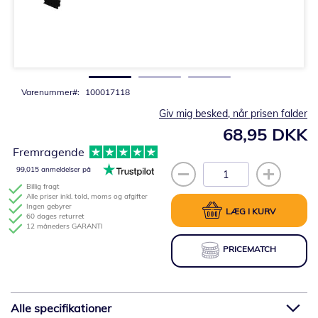
Gå
til
starten
af
billedgalleriet
Varenummer
100017118
Giv mig besked, når prisen falder
68,95 DKK
Fremragende
99,015 anmeldelser på
Billig fragt
Alle priser inkl. told, moms og afgifter
Ingen gebyrer
LÆG I KURV
60 dages returret
12 måneders GARANTI
PRICEMATCH
Alle specifikationer