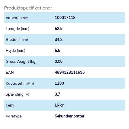
Produktspecifikationer
100017118
52,5
34,2
5,5
0,06
4894128111696
1200
3,7
Li-Ion
Sekundær batteri