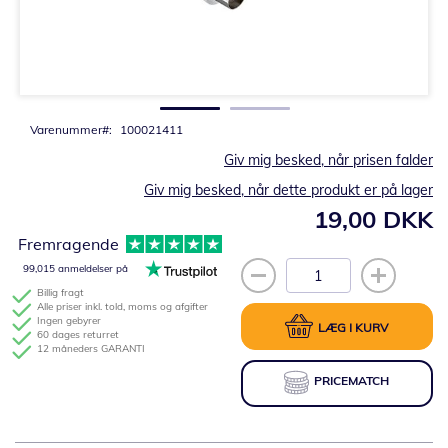
Gå
til
starten
af
billedgalleriet
Varenummer
100021411
Giv mig besked, når prisen falder
Giv mig besked, når dette produkt er på lager
19,00 DKK
Fremragende
99,015 anmeldelser på
Billig fragt
Alle priser inkl. told, moms og afgifter
Ingen gebyrer
LÆG I KURV
60 dages returret
12 måneders GARANTI
PRICEMATCH