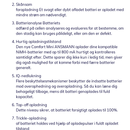
Skånsom
foropladning Et svagt eller dybt afladet batteri er opladet med
mindre strøm om nødvendigt.
Batterianalyse Batteriets
adfærd på cellen analyseres og evalueres for at bestemme, om
den stadig kan bruges pålideligt, eller om den er defekt.
Hurtig opladningstilstand
Den nye Comfort Mini ANSMANN oplader dine kompatible
NiMH-batterier med op til 800 mA hurtigt og kontrolleres
samtidigt efter.
Dette sparer dig ikke kun i ledig tid, men giver
dig også mulighed for at komme forbi med færre batterier
generelt.
IQ-nedlukning
Flere beskyttelsesmekanismer beskytter de indsatte batterier
mod overophedning og overopladning.
Så du kan læne dig
behageligt tilbage, mens dit batteri genoplades til fuld
kapacitet.
Top-off opladning
Dette niveau sikrer, at batteriet forsigtigt oplades til 100%.
Trickle-opladning
af batteriet holdes ved hjælp af opladepulser i fuldt opladet
tilstand