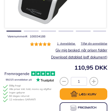
Gå
til
starten
af
billedgalleriet
Varenummer
100034188
Bedømmelse:
1
Anmeldelse
Tilføj din anmeldelse
100%
Giv mig besked, når prisen falder
Download datablad (pdf dokument)
110,95 DKK
Fremragende
99,015 anmeldelser på
Billig fragt
Alle priser inkl. told, moms og afgifter
Ingen gebyrer
LÆG I KURV
60 dages returret
12 måneders GARANTI
PRICEMATCH