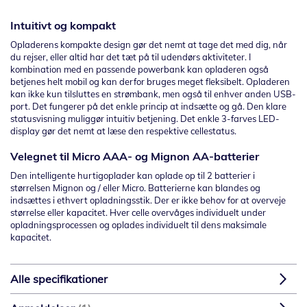
Intuitivt og kompakt
Opladerens kompakte design gør det nemt at tage det med dig, når
du rejser, eller altid har det tæt på til udendørs aktiviteter.
I
kombination med en passende powerbank kan opladeren også
betjenes helt mobil og kan derfor bruges meget fleksibelt.
Opladeren
kan ikke kun tilsluttes en strømbank, men også til enhver anden USB-
port.
Det fungerer på det enkle princip at indsætte og gå.
Den klare
statusvisning muliggør intuitiv betjening.
Det enkle 3-farves LED-
display gør det nemt at læse den respektive cellestatus.
Velegnet til Micro AAA- og Mignon AA-batterier
Den intelligente hurtigoplader kan oplade op til 2 batterier i
størrelsen Mignon og / eller Micro.
Batterierne kan blandes og
indsættes i ethvert opladningsstik.
Der er ikke behov for at overveje
størrelse eller kapacitet.
Hver celle overvåges individuelt under
opladningsprocessen og oplades individuelt til dens maksimale
kapacitet.
Alle specifikationer