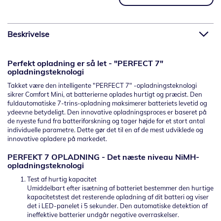
Beskrivelse
Perfekt opladning er så let - "PERFECT 7"
opladningsteknologi
Takket være den intelligente "PERFECT 7" -opladningsteknologi
sikrer Comfort Mini, at batterierne oplades hurtigt og præcist.
Den
fuldautomatiske 7-trins-opladning maksimerer batteriets levetid og
ydeevne betydeligt.
Den innovative opladningsproces er baseret på
de nyeste fund fra batteriforskning og tager højde for et stort antal
individuelle parametre.
Dette gør det til en af de mest udviklede og
innovative opladere på markedet.
PERFEKT 7 OPLADNING - Det næste niveau NiMH-
opladningsteknologi
Test af hurtig kapacitet
Umiddelbart efter isætning af batteriet bestemmer den hurtige
kapacitetstest det resterende opladning af dit batteri og viser
det i LED-panelet i 5 sekunder.
Den automatiske detektion af
ineffektive batterier undgår negative overraskelser.