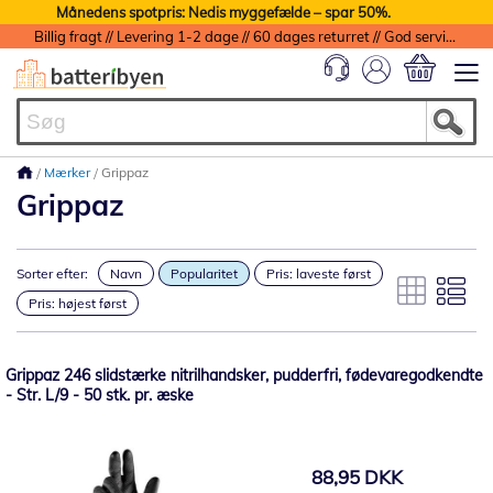
Månedens spotpris: Nedis myggefælde – spar 50%.
Billig fragt // Levering 1-2 dage // 60 dages returret // God service med garanti
Min indkøbs
Mærker
Grippaz
Grippaz
Sorter efter:
Navn
Popularitet
Pris: laveste først
Pris: højest først
Grippaz 246 slidstærke nitrilhandsker, pudderfri, fødevaregodkendte
- Str. L/9 - 50 stk. pr. æske
88,95 DKK