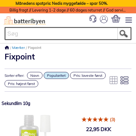
Månedens spotpris: Nedis myggefælde – spar 50%.
Billig fragt // Levering 1-2 dage // 60 dages returret // God service med garanti
Min indkøbs
Mærker
Fixpoint
Fixpoint
Sorter efter:
Navn
Popularitet
Pris: laveste først
Pris: højest først
Sekundlim 10g
(3)
22,95 DKK