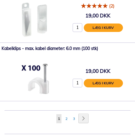
(2)
19,00 DKK
LÆG I KURV
Kabelklips - max. kabel diameter: 6.0 mm (100 stk)
19,00 DKK
LÆG I KURV
Side
Side
Videre
Du
Side
Side
1
2
3
læser