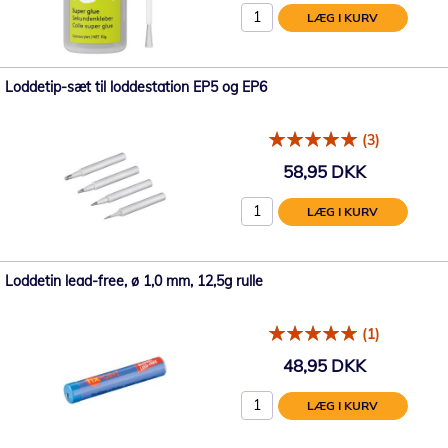
LÆG I KURV
Loddetip-sæt til loddestation EP5 og EP6
(3)
58,95 DKK
LÆG I KURV
Loddetin lead-free, ø 1,0 mm, 12,5g rulle
(1)
48,95 DKK
LÆG I KURV