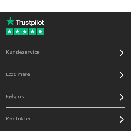
i
øjeblikket
side
Kundeservice
Læs mere
Følg os
Kontakter