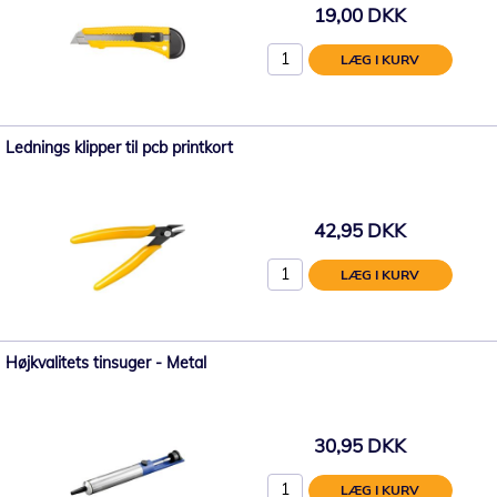
19,00 DKK
LÆG I KURV
Lednings klipper til pcb printkort
42,95 DKK
LÆG I KURV
Højkvalitets tinsuger - Metal
30,95 DKK
LÆG I KURV