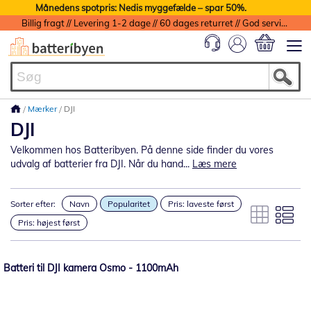
Månedens spotpris: Nedis myggefælde – spar 50%.
Billig fragt // Levering 1-2 dage // 60 dages returret // God service med garanti
Min indkøbs
Mærker
DJI
DJI
Velkommen hos Batteribyen. På denne side finder du vores
udvalg af batterier fra DJI. Når du hand...
Læs mere
Sorter efter:
Navn
Popularitet
Pris: laveste først
Pris: højest først
Batteri til DJI kamera Osmo - 1100mAh