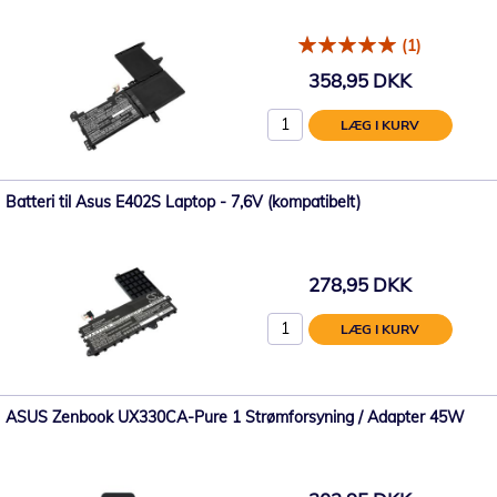
(1)
358,95 DKK
LÆG I KURV
Batteri til Asus E402S Laptop - 7,6V (kompatibelt)
278,95 DKK
LÆG I KURV
ASUS Zenbook UX330CA-Pure 1 Strømforsyning / Adapter 45W