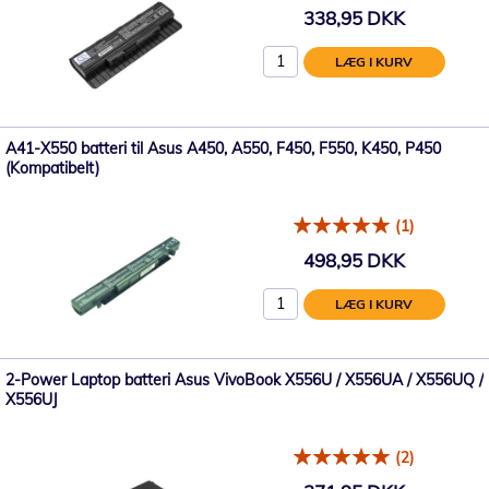
338,95 DKK
LÆG I KURV
A41-X550 batteri til Asus A450, A550, F450, F550, K450, P450
(Kompatibelt)
(1)
498,95 DKK
LÆG I KURV
2-Power Laptop batteri Asus VivoBook X556U / X556UA / X556UQ /
X556UJ
(2)