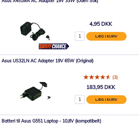
Asus X451MA AC Adapter 19V 33W (Uden Stik)
4,95 DKK
LÆG I KURV
Asus US32LN AC Adapter 19V 65W (Original)
(3)
183,95 DKK
LÆG I KURV
Batteri til Asus G551 Laptop - 10,8V (kompatibelt)