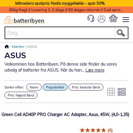
Månedens spotpris: Nedis myggefælde – spar 50%.
Billig fragt // Levering 1-2 dage // 60 dages returret // God service med garanti
Min indkøbs
Mærker
ASUS
ASUS
Velkommen hos Batteribyen. På denne side finder du vores
udvalg af batterier fra ASUS. Når du han...
Læs mere
Sorter efter:
Navn
Popularitet
Pris: laveste først
Pris: højest først
Green Cell AD40P PRO Charger AC Adapter, Asus, 45W, (4,0-1,35)
(6)