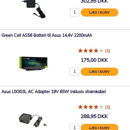
302,95 DKK
LÆG I KURV
Green Cell AS58 Batteri til Asus 14,4V 2200mAh
(1)
175,00 DKK
LÆG I KURV
Asus UX303L AC Adapter 19V 65W Inklusiv strømkabel
(1)
288,95 DKK
LÆG I KURV