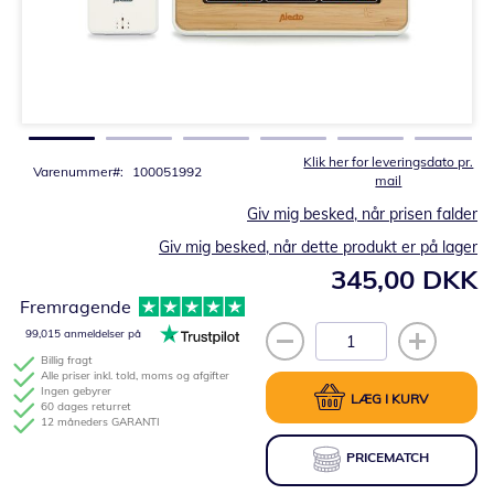
Gå
til
starten
af
billedgalleriet
Klik her for leveringsdato pr.
Varenummer
100051992
mail
Giv mig besked, når prisen falder
Giv mig besked, når dette produkt er på lager
345,00 DKK
Fremragende
99,015 anmeldelser på
Billig fragt
Alle priser inkl. told, moms og afgifter
Ingen gebyrer
LÆG I KURV
60 dages returret
12 måneders GARANTI
PRICEMATCH