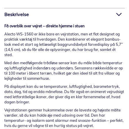
Beskrivelse
Få overblik over vejret – direkte hjemme i stuen
Alecto WS-1560 er ikke bare en vejrstation, men et flot designet og
praktisk værktøj til hverdagen. Den kombinerer et elegant bambus-
look med et stort og letlæseligt baggrundsbelyst farvedisplay på 5,7”
(14,5 cm), så du får alle de oplysninger, du har brug for, samlet ét
sted.
Med den medfølgende trådløse sensor kan du måle både temperatur
og luftfugtighed indendørs og udendørs. Sensorens rækkevidde er op
til 100 meter i åbent terræn, hvilket gør den ideel til alt fra villaer og
lejligheder til sommerhuse.
På displayet kan du se temperaturer, luftfugtighed, barometertryk,
dato, dag, tid og endda månefase. Du får også en animeret vejrudsigt
med letforståelige ikoner, der giver dig en klar fornemmelse af, hvad
dagen bringer.
Vejrstationen gemmer hukommelse over de laveste og højeste målte
værdier, så du kan holde øje med udsving over tid. Den har
temperatur- og isalarm samt alarmur med snooze-funktion – perfekt,
hvis du gerne vil vågne til en hurtig status på vejret.