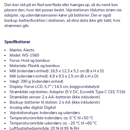
Den kan stå på en flad overflade eller hænges op, så du nemt kan
placere den, hvor det passer bedst. Vejrstationen tilsluttes strøm via
adapter, og udendørssensoren kører på batterier. Der er også
backup-batterifunktion i stationen, så dine data ikke går tabt, hvis
strømmen går.
Specifikationer
Mærke: Alecto
Model: WS-1560
Farve: Hvid og bambus
Materiale: Plastik og bambus
Mål (indendørs enhed): 16,5 x 12,3 x 5,1 cm (B x H x D)
Mål (udendørs enhed): 4,9 x 9,5 x 2,5 cm (B x H x D)
Vægt: 390 g (indendørs enhed)
Display: Farve LCD, 5,7” / 14,5 cm, baggrundsbelyst
Strømkilde vejrstation: Adapter (5 V DC, Eurostik Type C CEE 7/16)
Strømkilde sensor: 2 x AA-batterier (ikke inkluderet)
Backup-batterier til station: 2 x AA (ikke inkluderet)
Analog eller digital: Digital
Vejrstationstype: Indendørs og udendørs
Temperaturområde indendørs: ca. 0 °C til +50 °C
Temperaturområde udendørs: ca. –20 °C til +60 °C
Luftfugtighedsområde: 20 % til 95 % RH