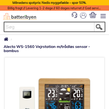
Månedens spotpris: Nedis myggefælde – spar 50%.
Billig fragt // Levering 1-2 dage // 60 dages returret // God service med garanti
Min indkøbs
Alecto WS-1560 Vejrstation m/trådløs sensor -
bambus
Gå
til
slutningen
af
billedgalleriet