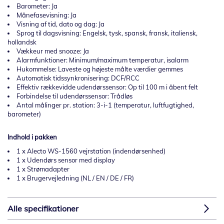
Barometer: Ja
Månefasevisning: Ja
Visning af tid, dato og dag: Ja
Sprog til dagsvisning: Engelsk, tysk, spansk, fransk, italiensk,
hollandsk
Vækkeur med snooze: Ja
Alarmfunktioner: Minimum/maximum temperatur, isalarm
Hukommelse: Laveste og højeste målte værdier gemmes
Automatisk tidssynkronisering: DCF/RCC
Effektiv rækkevidde udendørssensor: Op til 100 m i åbent felt
Forbindelse til udendørssensor: Trådløs
Antal målinger pr. station: 3-i-1 (temperatur, luftfugtighed,
barometer)
Indhold i pakken
1 x Alecto WS-1560 vejrstation (indendørsenhed)
1 x Udendørs sensor med display
1 x Strømadapter
1 x Brugervejledning (NL / EN / DE / FR)
Alle specifikationer