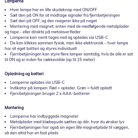
Lamperne
Hver lampe har en lille skydeknap med ON/OFF
Sæt den på ON for at modtage signaler fra fjernbetjeningen
Sæt den på OFF, og den reagerer ikke på noget
Montering med magnet: enten med de medfølgende metalplader
og tape – eller direkte på metaloverflader
Lamperne kan nemt tages ned og oplades via USB-C
De kan klikkes sammen fysisk, men ikke elektronisk – hver lampe
har sit eget batteri og styres individuelt
Fjernbetjeningen kan styre flere lamper samtidig, hvis de alle er sat
til ON og er inden for rækkevidde (op til 15 meter)
Opladning og batteri
Lamperne oplades via USB-C
Indikator på lampen: Rød = oplader, Grøn = fuldt opladt
Fjernbetjeningen bruger 2 x AAA-batterier
Montering
Lamperne har indbyggede magneter
Metalplader med klæbepude sættes op dér, hvor du ønsker lys
Fjernbetjeningen har også sin egen lille magnetplade til væggen,
så den altid har en fast plads