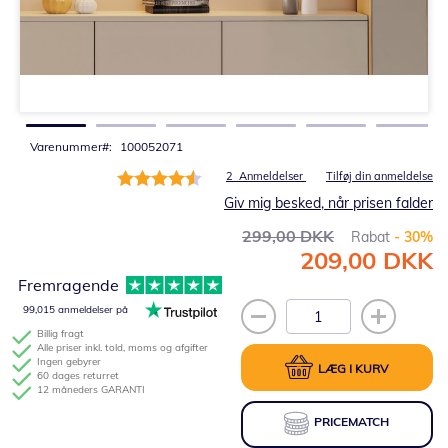
Gå
til
starten
af
billedgalleriet
Varenummer
100052071
Bedømmelse:
2
Anmeldelser
Tilføj din anmeldelse
90%
Giv mig besked, når prisen falder
299,00 DKK
Rabat
- 30%
209,00 DKK
Tilbudspris
Fremragende
99,015 anmeldelser på
Billig fragt
Alle priser inkl. told, moms og afgifter
Ingen gebyrer
LÆG I KURV
60 dages returret
12 måneders GARANTI
PRICEMATCH