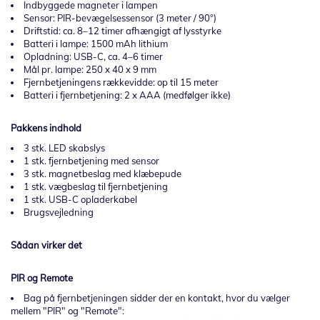
Indbyggede magneter i lampen
Sensor: PIR-bevægelsessensor (3 meter / 90°)
Driftstid: ca. 8–12 timer afhængigt af lysstyrke
Batteri i lampe: 1500 mAh lithium
Opladning: USB-C, ca. 4–6 timer
Mål pr. lampe: 250 x 40 x 9 mm
Fjernbetjeningens rækkevidde: op til 15 meter
Batteri i fjernbetjening: 2 x AAA (medfølger ikke)
Pakkens indhold
3 stk. LED skabslys
1 stk. fjernbetjening med sensor
3 stk. magnetbeslag med klæbepude
1 stk. vægbeslag til fjernbetjening
1 stk. USB-C opladerkabel
Brugsvejledning
Sådan virker det
PIR og Remote
Bag på fjernbetjeningen sidder der en kontakt, hvor du vælger
mellem "PIR" og "Remote":