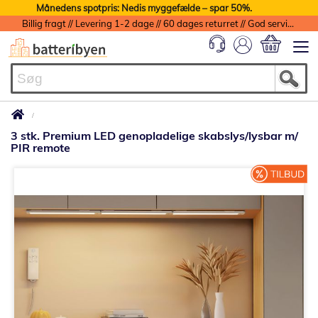
Månedens spotpris: Nedis myggefælde – spar 50%.
Billig fragt // Levering 1-2 dage // 60 dages returret // God service med garanti
Min indkøbs
3 stk. Premium LED genopladelige skabslys/lysbar m/
PIR remote
Gå
til
slutningen
af
billedgalleriet