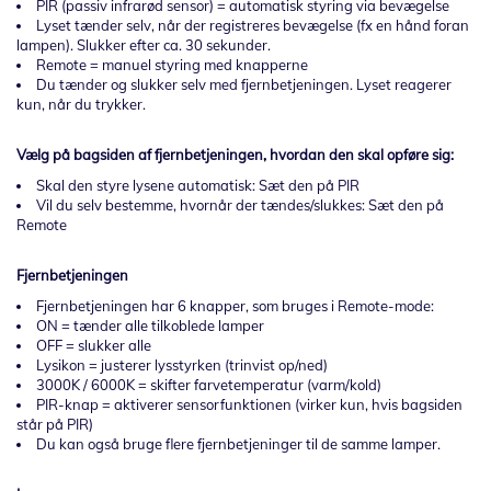
PIR (passiv infrarød sensor) = automatisk styring via bevægelse
Lyset tænder selv, når der registreres bevægelse (fx en hånd foran
lampen). Slukker efter ca. 30 sekunder.
Remote = manuel styring med knapperne
Du tænder og slukker selv med fjernbetjeningen. Lyset reagerer
kun, når du trykker.
Vælg på bagsiden af fjernbetjeningen, hvordan den skal opføre sig:
Skal den styre lysene automatisk: Sæt den på PIR
Vil du selv bestemme, hvornår der tændes/slukkes: Sæt den på
Remote
Fjernbetjeningen
Fjernbetjeningen har 6 knapper, som bruges i Remote-mode:
ON = tænder alle tilkoblede lamper
OFF = slukker alle
Lysikon = justerer lysstyrken (trinvist op/ned)
3000K / 6000K = skifter farvetemperatur (varm/kold)
PIR-knap = aktiverer sensorfunktionen (virker kun, hvis bagsiden
står på PIR)
Du kan også bruge flere fjernbetjeninger til de samme lamper.