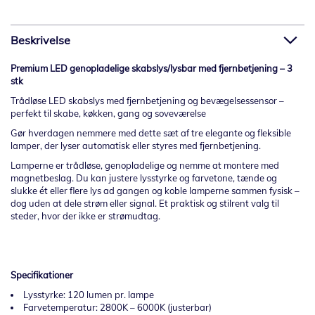
Beskrivelse
Premium LED genopladelige skabslys/lysbar med fjernbetjening – 3
stk
Trådløse LED skabslys med fjernbetjening og bevægelsessensor –
perfekt til skabe, køkken, gang og soveværelse
Gør hverdagen nemmere med dette sæt af tre elegante og fleksible
lamper, der lyser automatisk eller styres med fjernbetjening.
Lamperne er trådløse, genopladelige og nemme at montere med
magnetbeslag. Du kan justere lysstyrke og farvetone, tænde og
slukke ét eller flere lys ad gangen og koble lamperne sammen fysisk –
dog uden at dele strøm eller signal. Et praktisk og stilrent valg til
steder, hvor der ikke er strømudtag.
Specifikationer
Lysstyrke: 120 lumen pr. lampe
Farvetemperatur: 2800K – 6000K (justerbar)