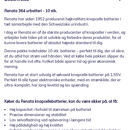
Renata 364 urbatteri - 10 stk.
Renata har siden 1952 produceret højkvalitets knapcelle batterier i
tæt samarbejde med den Schweiziske urindustri.
I dag er Renata en af de største producenter af knapceller i verden, og
arbejder hele tiden på at udvikle og forbedre deres produkter, for at
kunne levere batterier af absolut højeste standard til dig.
Denne pakke indeholder 10 stk. batterier – perfekt til dig, der vil sikre,
at du altid har strøm ved hånden. Ved at købe hele pakken slipper du
for at handle ind ofte, hvilket både sparer tid og giver økonomisk
mening.
Renata har et stort udvalg af sølvoxid knapcelle batterier på 1,55V.
Perfekt til alle typer elektroniske enheder, med en strømkilde, der er
ultra-kompakt, har lang levetid og lav spænding.
Køber du Renata knapcellebatterier, kan du være sikker på, at få:
Høj kapacitet i forhold til størrelsen på batteriet
Præcise dimensioner og stabilitet
Lav selvafladning ved opbevaring i længere tid
Høj pålidelighed og høj kvalitet