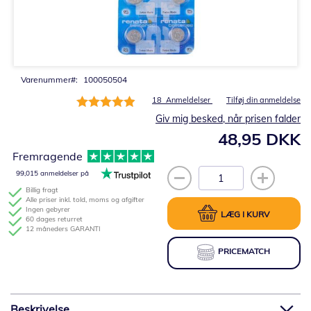
Gå
til
starten
af
billedgalleriet
Varenummer
100050504
Bedømmelse:
18
Anmeldelser
Tilføj din anmeldelse
99%
Giv mig besked, når prisen falder
48,95 DKK
Fremragende
99,015 anmeldelser på
Billig fragt
Alle priser inkl. told, moms og afgifter
Ingen gebyrer
LÆG I KURV
60 dages returret
12 måneders GARANTI
PRICEMATCH
Beskrivelse