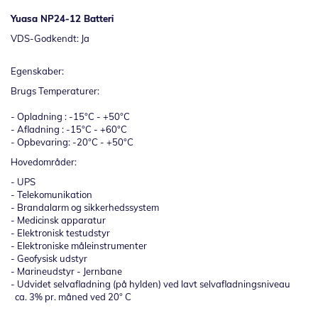
Yuasa NP24-12 Batteri
VDS-Godkendt: Ja
Egenskaber:
Brugs Temperaturer:
- Opladning : -15°C - +50°C
- Afladning : -15°C - +60°C
- Opbevaring: -20°C - +50°C
Hovedområder:
- UPS
- Telekomunikation
- Brandalarm og sikkerhedssystem
- Medicinsk apparatur
- Elektronisk testudstyr
- Elektroniske måleinstrumenter
- Geofysisk udstyr
- Marineudstyr - Jernbane
- Udvidet selvafladning (på hylden) ved lavt selvafladningsniveau
ca. 3% pr. måned ved 20° C