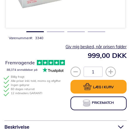
Gå
til
starten
af
billedgalleriet
Varenummer
3340
Giv mig besked, når prisen falder
999,00 DKK
Fremragende
88,374 anmeldelser på
Billig fragt
Alle priser inkl. told, moms og afgifter
Ingen gebyrer
LÆG I KURV
60 dages returret
12 måneders GARANTI
PRICEMATCH
Beskrivelse