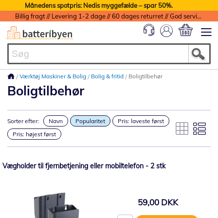
Månedens spotpris: Nedis myggefælde – spar 50%.
Billig fragt // Levering 1-2 dage // 60 dages returret // God service med garanti
Min indkøbs
Værktøj Maskiner & Bolig
Bolig & fritid
Boligtilbehør
Boligtilbehør
Sorter efter:
Navn
Popularitet
Pris: laveste først
Pris: højest først
Vægholder til fjernbetjening eller mobiltelefon - 2 stk
59,00 DKK